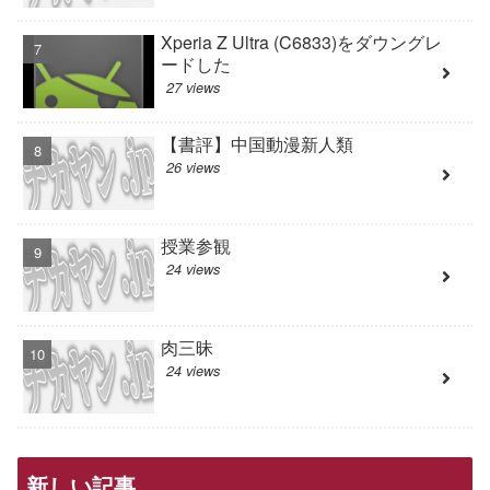
Xperia Z Ultra (C6833)をダウングレ
ードした
27 views
【書評】中国動漫新人類
26 views
授業参観
24 views
肉三昧
24 views
新しい記事