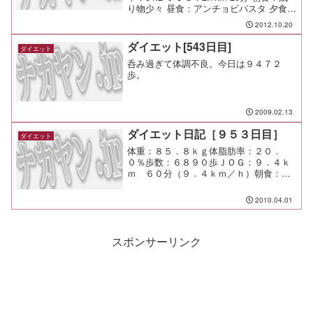
り物少々 昼食：アンチョビパスタ 夕食：
間食： メモ：
2012.10.20
ダイエット[543日目]
ダイエット
呑み過ぎて体調不良。今日は９４７２
歩。
2009.02.13
ダイエット日記［９５３日目］
ダイエット
体重：８５．８ｋｇ体脂肪率：２０．
０％歩数：６８９０歩ＪＯＧ：９．４ｋ
ｍ ６０分（９．４ｋｍ／ｈ）朝食：メ
ガマフィン単品（マクドナルド＠渋谷）
￥２７０昼食：塩らーめん大盛（山頭火
2010.04.01
＠渋谷）￥９５０夕食：水間食：メモ：
今日は新スタート！ プレス...
スポンサーリンク