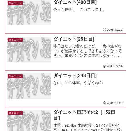
ダイエット[490日目]
ダイエット
今日も宴会。 これでラスト。
2008.12.22
ダイエット[25日目]
ダイエット
昨日はだいぶ呑んだけど、「食べ過ぎな
い」が意識せずともできるようになって
きた。栄養バランスに注意しながら、正
しく真っ当な食べ物を食べていこう。
2007.09.14
ダイエット[343日目]
ダイエット
なに、この体重。やばくね？
2008.07.28
ダイエット日記その2［152日
ダイエット
目］
体重：92.4kg 体脂肪率：21.4% 骨格筋
率：34.2 ＪＯＧ：2.7km 20分 朝食：残