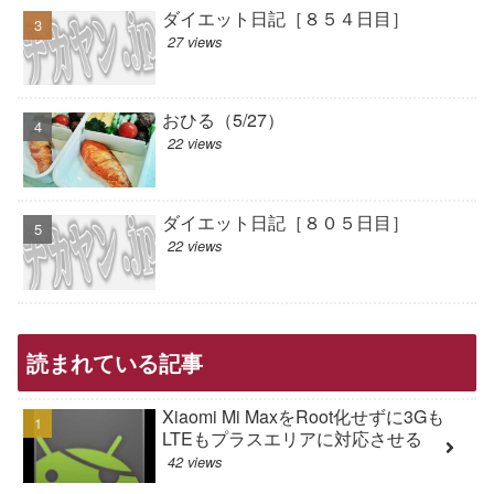
ダイエット日記［８５４日目］
27 views
おひる（5/27）
22 views
ダイエット日記［８０５日目］
22 views
読まれている記事
Xiaomi Mi MaxをRoot化せずに3Gも
LTEもプラスエリアに対応させる
42 views