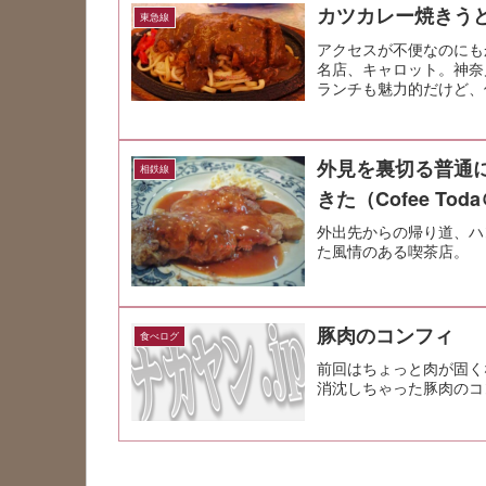
カツカレー焼きう
東急線
アクセスが不便なのにも
名店、キャロット。神奈
ランチも魅力的だけど、
がある。 そ...
外見を裏切る普通に
相鉄線
きた（Cofee To
外出先からの帰り道、ハ
た風情のある喫茶店。
豚肉のコンフィ
食べログ
前回はちょっと肉が固く
消沈しちゃった豚肉のコ