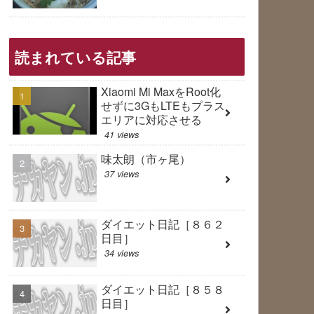
読まれている記事
Xiaomi Mi MaxをRoot化
せずに3GもLTEもプラス
エリアに対応させる
41 views
味太朗（市ヶ尾）
37 views
ダイエット日記［８６２
日目］
34 views
ダイエット日記［８５８
日目］