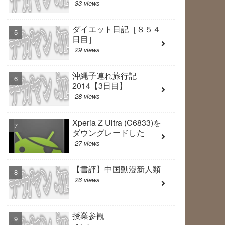
33 views
ダイエット日記［８５４
日目］
29 views
沖縄子連れ旅行記
2014【3日目】
28 views
Xperia Z Ultra (C6833)を
ダウングレードした
27 views
【書評】中国動漫新人類
26 views
授業参観