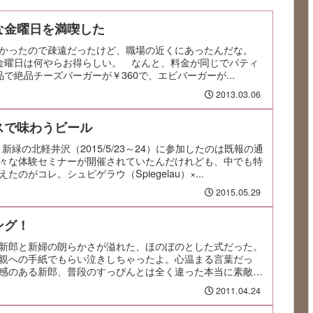
な金曜日を満喫した
かったので疎遠だったけど、職場の近くにあったんだな。
.599323金曜日は何やらお得らしい。 なんと、料金が同じでパティ
で絶品チーズバーガーが￥360で、エビバーガーが...
2013.03.06
スで味わうビール
 新緑の北軽井沢（2015/5/23～24）に参加したのは既報の通
々な体験セミナーが開催されていたんだけれども、中でも特
のがコレ。シュピゲラウ（Spiegelau）×...
2015.05.29
ング！
新郎と新婦の朗らかさが溢れた、ほのぼのとした式だった。
親への手紙でもらい泣きしちゃったよ。心温まる言葉だっ
感のある新郎、普段のすっぴんとは全く違った本当に素敵な
2011.04.24