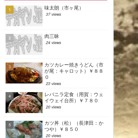
味太朗（市ヶ尾）
37 views
肉三昧
24 views
カツカレー焼きうどん（市
が尾：キャロット）￥８８
０
23 views
レバニラ定食（用賀：ウェ
イウェイ台所）￥７８０
20 views
カツ丼（松）（長津田：か
つや）￥８５０
20 views