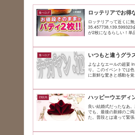
ロッテリアでお得
食べログ
ロッテリアって近くに無
35.457738,139
が2枚になるらしい！単品
いつもと違うグラ
食べログ
よなよなエールの超宴 in
り。このイベントでは色
に新鮮な驚きと感動を覚えた
ハッピーウエディ
23区内
良い結婚式だったなあ。
でも、最後の新婦のご両
た。普段とは違って緊張
新婦。涙が溢れ...