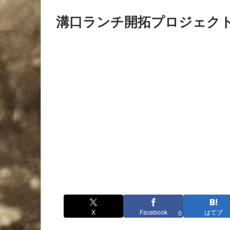
溝口ランチ開拓プロジェク
X
Facebook
はてブ
0