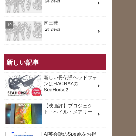
24 views
肉三昧
24 views
新しい記事
新しい骨伝導ヘッドフォ
ンはHACRAYの
SeaHorse2
【映画評】プロジェク
ト・ヘイル・メアリー
AI英会話のSpeakをお得