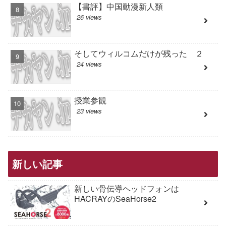
【書評】中国動漫新人類
26 views
そしてウィルコムだけが残った ２
24 views
授業参観
23 views
新しい記事
新しい骨伝導ヘッドフォンは
HACRAYのSeaHorse2