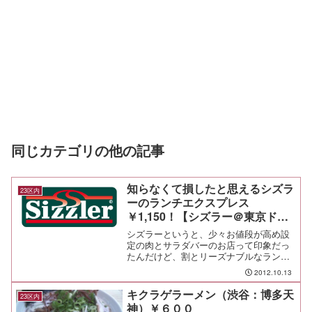
同じカテゴリの他の記事
知らなくて損したと思えるシズラ
23区内
ーのランチエクスプレス
￥1,150！【シズラー＠東京ドー
ムホテル】
シズラーというと、少々お値段が高め設
定の肉とサラダバーのお店って印象だっ
たんだけど、割とリーズナブルなランチ
を楽しめる店だということを知った。行
2012.10.13
ったのは東京ドームホテルの中。とんで
もなく久しぶりに来た。お目当てのラン
キクラゲラーメン（渋谷：博多天
23区内
チはコレ。 ランチエクス...
神）￥６００