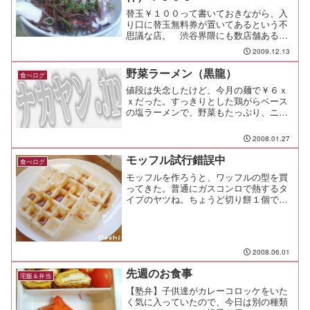
替玉￥１００って書いておきながら、入
り口に替玉無料券が置いてあるという不
思議な店。 渋谷界隈にも数店舗あるよ
うですが、よく足を運ぶのは渋谷マーク
2009.12.13
シティと国道２４６の間にある店舗。東
京都渋谷区道玄坂1-5-4照力ビル 1Fとに
野菜ラーメン（黒龍）
食べログ
かくこの店は普通...
値段は失念したけど、今月の麺で￥６ｘ
ｘだった。すっきりとした鶏がらベース
の塩ラーメンで、野菜もたっぷり、ニン
ニクの芽が効いてたなぁ。餃子も皮がも
っちりして、中の餡も野菜や肉の感触が
2008.01.27
しっかりして旨い。入り辛い場所にある
くせに、最近は混雑して入...
モッフル試行錯誤中
食べログ
モッフルを作ろうと、ワッフルの型を買
ってきた。普通にガスコンロで熱するタ
イプのヤツね。ちょうど切り餅１個で四
角に膨らむんだけど、具を後載せする方
法で試行錯誤をしている。最初から挟ん
でおく方法だと、膨らむ前のサイズでし
か具を入れられないので却...
2008.06.01
先週のお食事
宅飯＆弁当
【塾弁】子供達がカレーコロッケをいた
く気に入っていたので、今日は別の種類