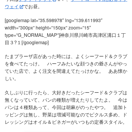
ウェイ
でお昼。
[googlemap lat=”35.598978″ lng=”139.611993″
width=”300px” height=”150px” zoom=”15″
type=”G_NORMAL_MAP”]神奈川県川崎市高津区溝口１丁
目３?１[/googlemap]
たまプラーザ店があった時には、よくシーフード＆クラブ
を食べてたっけ。 ハーフみたいな顔つきの爺さんがやっ
ていた店で、よく注文を間違えてたっけかな。 ああ懐か
しい。
久しぶりに行ったら、大好きだったシーフード＆クラブは
無くなっていて、パンの種類が増えたりしてたよ。 今は
パンは４種類あって、今回は胡麻がのったやつ。 追加ト
ッピングは無し、野菜は増減可能なのでピクルス多め、ド
レッシングはオイル＆ビネガーがいつもの定番スタイル。