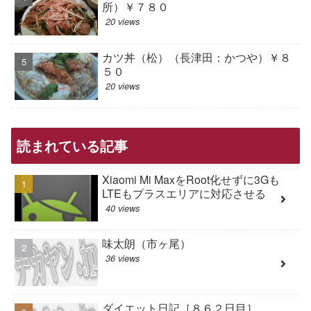
所）￥７８０
20 views
カツ丼（松）（長津田：かつや）￥８
５０
20 views
読まれている記事
Xiaomi Mi MaxをRoot化せずに3Gも
LTEもプラスエリアに対応させる
40 views
味太朗（市ヶ尾）
36 views
ダイエット日記［８６２日目］