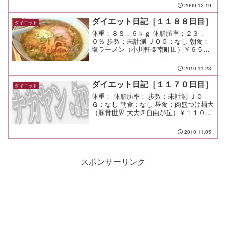
少々間食：メモ：今度は下の子が発熱中
2009.12.19
ダイエット日記［１１８８日目］
ダイエット
体重：８８．６ｋｇ 体脂肪率：２３．
０％ 歩数：未計測 ＪＯＧ：なし 朝食：
塩ラーメン（小川軒＠南町田）￥６５０
昼食：総菜パン 夕食：白菜鍋 間食： メ
モ：今日は下の子とゆっくり過ごした。
2010.11.23
ダイエット日記［１１７０日目］
ダイエット
体重： 体脂肪率： 歩数：未計測 ＪＯ
Ｇ：なし 朝食：なし 昼食：肉盛つけ麺大
（豚骨世界 大大＠自由が丘）￥１１００
写真を撮るのを忘れた。 昔は旨かった
らしいが、今日はあまり旨いとは言えな
2010.11.05
い出来映え。 大盛りにするんじゃなか
った。 夕食：く...
スポンサーリンク