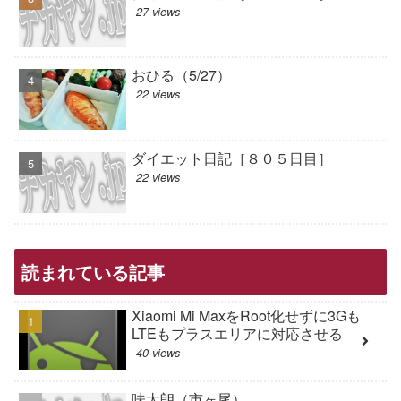
27 views
おひる（5/27）
22 views
ダイエット日記［８０５日目］
22 views
読まれている記事
Xiaomi Mi MaxをRoot化せずに3Gも
LTEもプラスエリアに対応させる
40 views
味太朗（市ヶ尾）