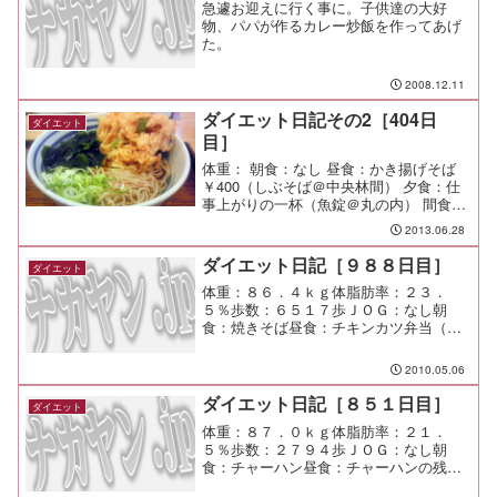
急遽お迎えに行く事に。子供達の大好
物、パパが作るカレー炒飯を作ってあげ
た。
2008.12.11
ダイエット日記その2［404日
ダイエット
目］
体重： 朝食：なし 昼食：かき揚げそば
￥400（しぶそば＠中央林間） 夕食：仕
事上がりの一杯（魚錠＠丸の内） 間食：
運動： メモ：休日出勤だったから、のん
2013.06.28
びり昼から出社だ。
ダイエット日記［９８８日目］
ダイエット
体重：８６．４ｋｇ体脂肪率：２３．
５％歩数：６５１７歩ＪＯＧ：なし朝
食：焼きそば昼食：チキンカツ弁当（雷
青葉弁当）￥３５０夕食：麹町のインド
料理屋間食：メモ：復習すべし。 今日
2010.05.06
も楽しかったぞ。 人の話にガッツリか
ぶせてくる人に、ちょっと慎ん...
ダイエット日記［８５１日目］
ダイエット
体重：８７．０ｋｇ体脂肪率：２１．
５％歩数：２７９４歩ＪＯＧ：なし朝
食：チャーハン昼食：チャーハンの残
り、フライドチキンｘ２夕食：残り物