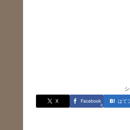
シ
X
Facebook
はて
0