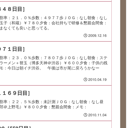
８４８日目］
肪率：２１．０％歩数：４９７７歩ＪＯＧ：なし朝食：なし
玉子（和蔵）￥７８０夕食：会社持ちで研修＆懇親会間食：
まなくても良いと思ってる。
2009.12.16
９７１日目］
肪率：２３．０％歩数：７８０７歩ＪＯＧ：なし朝食：ステ
ラーメン＋替玉（博多天神＠渋谷）￥６００夕食：子供の残
モ：今日は朝イチ渋谷。 午後は市が尾に戻ろうかなー
2010.04.19
１１６９日目］
肪率：２２．５％歩数：未計測ＪＯＧ：なし朝食：なし昼
郎＠上野毛）￥８００夕食：懇親会間食：メモ：
2010.11.04