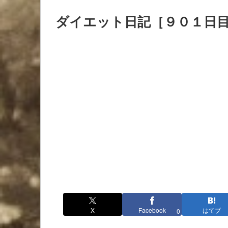
ダイエット日記［９０１日
X
Facebook
はてブ
0