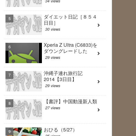
34 views
ダイエット日記［８５４
日目］
30 views
Xperia Z Ultra (C6833)を
ダウングレードした
29 views
沖縄子連れ旅行記
2014【3日目】
29 views
【書評】中国動漫新人類
27 views
おひる（5/27）
25 views