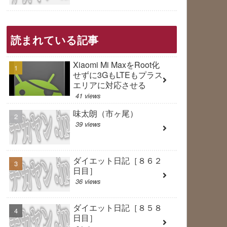
読まれている記事
Xiaomi Mi MaxをRoot化
せずに3GもLTEもプラス
エリアに対応させる
41 views
味太朗（市ヶ尾）
39 views
ダイエット日記［８６２
日目］
36 views
ダイエット日記［８５８
日目］