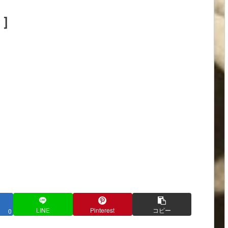
目］
LINE
Pinterest
コピー
0