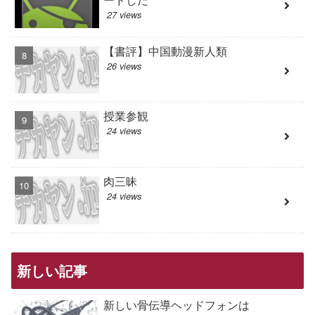
27 views
【書評】中国動漫新人類
26 views
授業参観
24 views
肉三昧
24 views
新しい記事
新しい骨伝導ヘッドフォンは