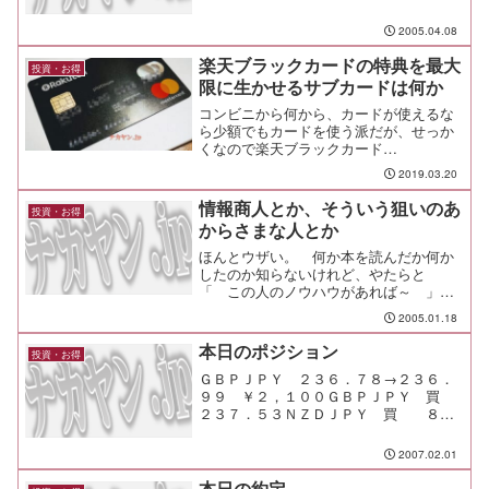
2005.04.08
楽天ブラックカードの特典を最大
投資・お得
限に生かせるサブカードは何か
コンビニから何から、カードが使えるな
ら少額でもカードを使う派だが、せっか
くなので楽天ブラックカード
（MasterCard）をメインカードにするこ
2019.03.20
とにした。 ただし、複数のカードブラ
ンドは万が一のために確保しておく主義
情報商人とか、そういう狙いのあ
投資・お得
で、引落口座もカード毎に...
からさまな人とか
ほんとウザい。 何か本を読んだか何か
したのか知らないけれど、やたらと
「 この人のノウハウがあれば～ 」
とか、「 この情報で集客が～ 」 っ
2005.01.18
てのが多すぎてキモい。 そんなのがト
ラックバック送ってくるのがウザ過ぎて
本日のポジション
投資・お得
キモい。 やめて欲しい。 来るたんび
ＧＢＰＪＰＹ ２３６．７８→２３６．
に消してる。 トラックバックを打ちすぎ
９９ ￥２，１００ＧＢＰＪＰＹ 買
るのも、露出...
２３７．５３ＮＺＤＪＰＹ 買 ８
２．９９ＮＺＤＪＰＹ ８２．９９→８
３．００ ￥１００ＥＵＲＪＰＹ 買
2007.02.01
１５７．７３ちょっと円高になってまし
たか。現保有ＥＵＲＪＰＹ ...
本日の約定