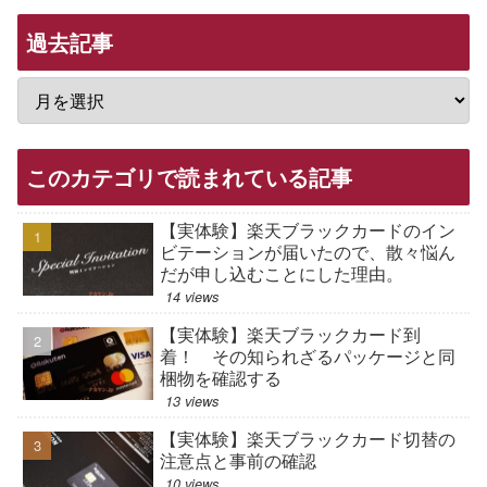
過去記事
このカテゴリで読まれている記事
【実体験】楽天ブラックカードのイン
ビテーションが届いたので、散々悩ん
だが申し込むことにした理由。
14 views
【実体験】楽天ブラックカード到
着！ その知られざるパッケージと同
梱物を確認する
13 views
【実体験】楽天ブラックカード切替の
注意点と事前の確認
10 views