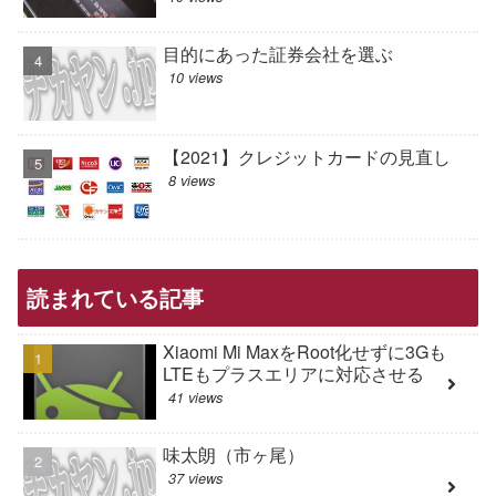
目的にあった証券会社を選ぶ
10 views
【2021】クレジットカードの見直し
8 views
読まれている記事
Xiaomi Mi MaxをRoot化せずに3Gも
LTEもプラスエリアに対応させる
41 views
味太朗（市ヶ尾）
37 views