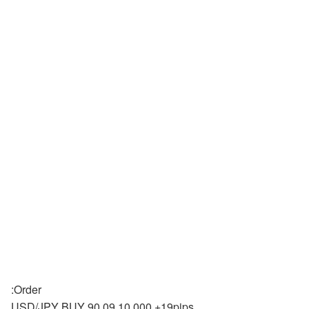
:Order
USD/JPY BUY 90.09 10,000 +19pips