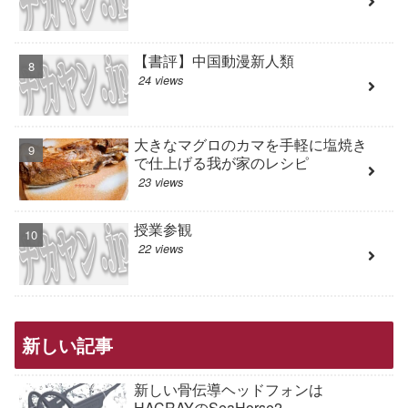
【書評】中国動漫新人類
24 views
大きなマグロのカマを手軽に塩焼き
で仕上げる我が家のレシピ
23 views
授業参観
22 views
新しい記事
新しい骨伝導ヘッドフォンは
HACRAYのSeaHorse2