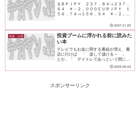
ＧＢＰＪＰＹ ２３７．８４→２３７．
６４ ￥－２，０００ＥＵＲＪＰＹ １
５６．７４→１５６．５４ ￥－２，０
００ＧＢＰＪＰＹ 買 ２３６．７８な
んか、ほとんど今日は自動売買だなー。
2007.01.25
Ｓ／Ｌに引っかかったり、下の買指に引
っかかったり。さ、次の売...
投資ブームに浮かれる前に読みた
投資・お得
い本
テレビでもお金に関する番組が増え、書
店に行けば 「 楽して儲ける～ 」
とか、「 デイトレであっという間に資
産○倍 」 とか、やたらとウサン臭い本
2005.05.03
が並んでいます。 でも、そんな本で儲
けられるのは、買った人じゃなく書いた
人だけ。 損して後悔す...
スポンサーリンク