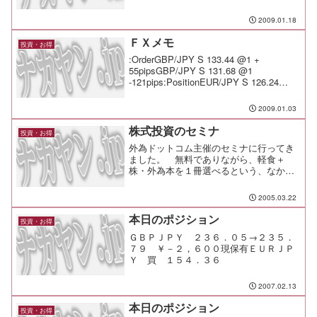
-39pipsGBP/JPY L 130.28 @1
-47pipsGBP...
2009.01.18
ＦＸメモ
投資・お得
:OrderGBP/JPY S 133.44 @1 +
55pipsGBP/JPY S 131.68 @1
-121pips:PositionEUR/JPY S 126.24
@1:Note途中で利益が十分に乗ったが、
シグナル反転の兆候をみ...
2009.01.03
株式投資のセミナ
投資・お得
外為ドットコム主催のセミナに行ってき
ました。 無料でありながら、軽食＋
株・外為本を１冊選べるという、なかな
か充実のオマケたちも付いてます。
2005.03.22
本日のポジション
投資・お得
ＧＢＰＪＰＹ ２３６．０５→２３５．
７９ ￥－２，６００現保有ＥＵＲＪＰ
Ｙ 買 １５４．３６
2007.02.13
本日のポジション
投資・お得