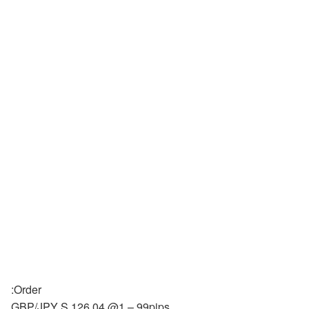
:Order
GBP/JPY S 126.04 @1 – 99pips