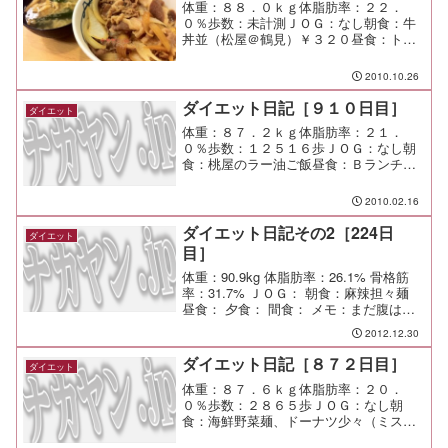
体重：８８．０ｋｇ体脂肪率：２２．
０％歩数：未計測ＪＯＧ：なし朝食：牛
丼並（松屋＠鶴見）￥３２０昼食：トリ
カラアゲ定食（仙台や＠渋谷）￥９００
夕食：打合せ後に軽く一杯＠水天宮前間
2010.10.26
食：メモ：仙台や＠渋谷の盛りはハンパ
ない
ダイエット日記［９１０日目］
ダイエット
体重：８７．２ｋｇ体脂肪率：２１．
０％歩数：１２５１６歩ＪＯＧ：なし朝
食：桃屋のラー油ご飯昼食：Ｂランチ
（天下一品）￥７１０夕食：近畿食鶏間
食：メモ：今日は快調！ そして、とて
2010.02.16
もとても大切な日になった。
ダイエット日記その2［224日
ダイエット
目］
体重：90.9kg 体脂肪率：26.1% 骨格筋
率：31.7% ＪＯＧ： 朝食：麻辣担々麺
昼食： 夕食： 間食： メモ：まだ腹は本
調子にならない。下はユルユル。酒を呑
2012.12.30
む気にもならん。
ダイエット日記［８７２日目］
ダイエット
体重：８７．６ｋｇ体脂肪率：２０．
０％歩数：２８６５歩ＪＯＧ：なし朝
食：海鮮野菜麺、ドーナツ少々（ミスタ
ードーナツ）昼食：ドライカレー夕食：