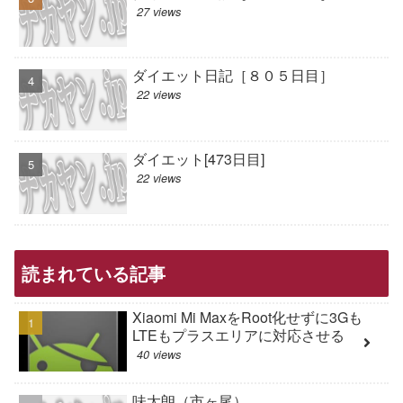
27 views
ダイエット日記［８０５日目］
22 views
ダイエット[473日目]
22 views
読まれている記事
Xiaomi Mi MaxをRoot化せずに3Gも
LTEもプラスエリアに対応させる
40 views
味太朗（市ヶ尾）