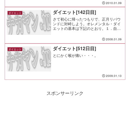
ご近所呑み間食：メモ：今日はご近所宴
2010.01.09
会。 昼間のうちに走っておきたいな。
ダイエット[142日目]
ダイエット
さて初心に帰ったつもりで、正月リバウ
ンドに対峙しよう。オレメンタル・ダイ
エットの基本は下記のとおり。１．自分
は少食だと思い込む。２．食べる前に満
腹だと思い込む。３．食べながらも満腹
2008.01.09
になったと思い込む。４．呑みたいもの
を呑み、食べたいものを食...
ダイエット[512日目]
ダイエット
とにかく喉が痛い・・・。
2009.01.13
スポンサーリンク