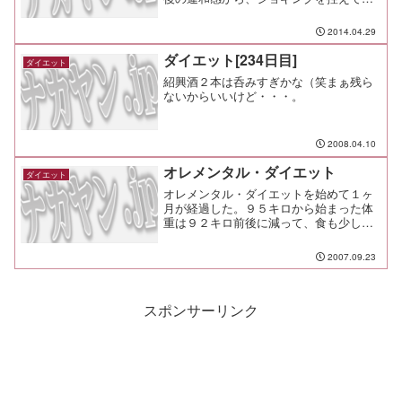
しい運動は避けていたんだけれど、もう
痛みも違和感も感じなくなったので超ス
2014.04.29
ローペースで走ってみた。 ジョギング
10キロ 水泳 1キ...
ダイエット[234日目]
ダイエット
紹興酒２本は呑みすぎかな（笑まぁ残ら
ないからいいけど・・・。
2008.04.10
オレメンタル・ダイエット
ダイエット
オレメンタル・ダイエットを始めて１ヶ
月が経過した。９５キロから始まった体
重は９２キロ前後に減って、食も少しだ
けど細くなってきた。さて、ここでオレ
メンタル・ダイエットについて解説しと
2007.09.23
く。
スポンサーリンク