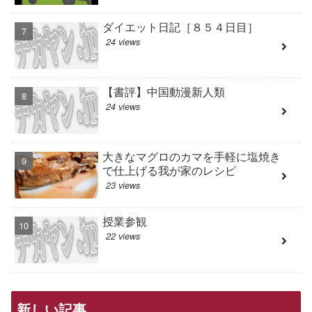
ダイエット日記［８５４日目］
24 views
【書評】中国動漫新人類
24 views
大きなマグロのカマを手軽に塩焼き
で仕上げる我が家のレシピ
23 views
授業参観
22 views
新しい記事