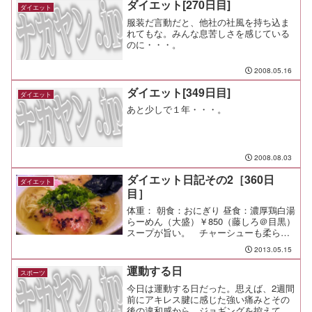
ダイエット[270日目]
ダイエット
服装だ言動だと、他社の社風を持ち込ま
れてもな。みんな息苦しさを感じている
のに・・・。
2008.05.16
ダイエット[349日目]
ダイエット
あと少しで１年・・・。
2008.08.03
ダイエット日記その2［360日
ダイエット
目］
体重： 朝食：おにぎり 昼食：濃厚鶏白湯
らーめん（大盛）￥850（藤しろ＠目黒）
スープが旨い。 チャーシューも柔らか
くて旨い。 丁寧に作ってあるし、非常
2013.05.15
に好感が持てる。が、麺をすすると麺が
目立ってスープが霞む。 麺の味しかし
運動する日
スポーツ
ないって感じで残...
今日は運動する日だった。思えば、2週間
前にアキレス腱に感じた強い痛みとその
後の違和感から、ジョギングを控えて激