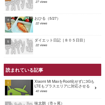
27 views
おひる（5/27）
22 views
ダイエット日記［８０５日目］
22 views
読まれている記事
Xiaomi Mi MaxをRoot化せずに3Gも
LTEもプラスエリアに対応させる
40 views
味太朗（市ヶ尾）