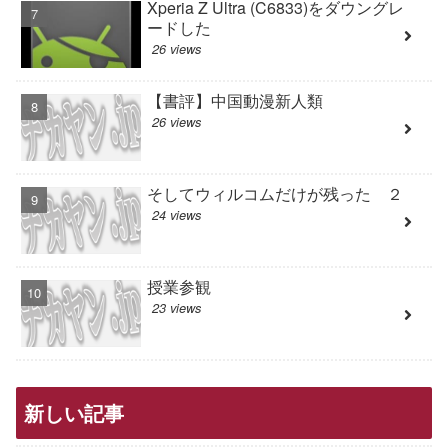
Xperia Z Ultra (C6833)をダウングレ
ードした
26 views
【書評】中国動漫新人類
26 views
そしてウィルコムだけが残った ２
24 views
授業参観
23 views
新しい記事