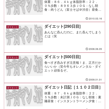
体重：８６．４ｋｇ体脂肪率：２２．
０％歩数：８９６３歩ＪＯＧ：なし朝
食：肉うどん（富士そば＠渋谷）昼食：
海鮮ちらし夕食：豚匠間食：メモ：まだ
まだ頑張れるかな。 まだ余裕が大分あ
2010.03.16
るね。
ダイエット[290日目]
ダイエット
あんなに呑んだのに、また呑んでしまう
とは（笑
2008.06.05
ダイエット[500日目]
ダイエット
食べすぎ呑みすぎ注意報！ま、正月だか
らいいか（笑今年もオレメンタル・ダイ
エット頑張るぞ。
2009.01.01
ダイエット日記［１１０２日目］
ダイエット
体重：８７．６ｋｇ体脂肪率：２２．
５％歩数：未計測ＪＯＧ：なし朝食：素
麺昼食：インスタントラーメン夕食：素
麺、刺身間食：メモ：眠い