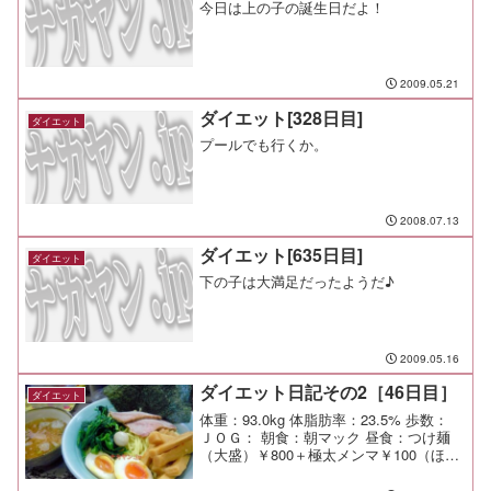
今日は上の子の誕生日だよ！
2009.05.21
ダイエット[328日目]
ダイエット
プールでも行くか。
2008.07.13
ダイエット[635日目]
ダイエット
下の子は大満足だったようだ♪
2009.05.16
ダイエット日記その2［46日目］
ダイエット
体重：93.0kg 体脂肪率：23.5% 歩数：
ＪＯＧ： 朝食：朝マック 昼食：つけ麺
（大盛）￥800＋極太メンマ￥100（ほど
が家＠保土ケ谷） 夕食：子供達の残り物
少々 間食： メモ：