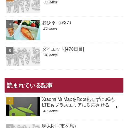
30 views
おひる（5/27）
25 views
ダイエット[473日目]
24 views
読まれている記事
Xiaomi Mi MaxをRoot化せずに3Gも
LTEもプラスエリアに対応させる
40 views
味太朗（市ヶ尾）