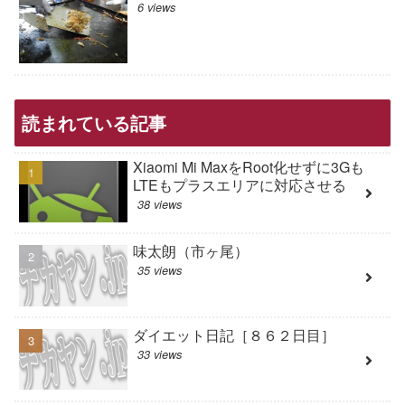
6 views
読まれている記事
Xiaomi Mi MaxをRoot化せずに3Gも
LTEもプラスエリアに対応させる
38 views
味太朗（市ヶ尾）
35 views
ダイエット日記［８６２日目］
33 views