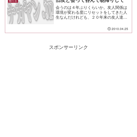
独り言
会うのは４年ぶりくらいか。友人関係は
環境が変わる度にリセットをしてきた人
生なんだけれども、２０年来の友人達と
呑んできた。 こいつらとは本当に多く
の時間を過ごしてきた。 ワンゲル以外
2010.04.25
で付き合いのある、数少ない旧友だ。
ってか、こいつらしか会っ...
スポンサーリンク