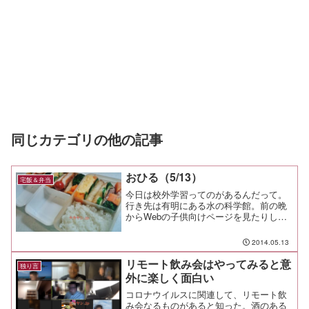
同じカテゴリの他の記事
おひる（5/13）
宅飯＆弁当
今日は校外学習ってのがあるんだって。
行き先は有明にある水の科学館。前の晩
からWebの子供向けページを見たりしな
がら、楽しそうにしていた。と言う訳
で、今日は校外学習用の弁当と塾弁を2人
2014.05.13
分の、計3食を用意した。校外学習用には
焼鮭と春巻き、だし巻...
リモート飲み会はやってみると意
独り言
外に楽しく面白い
コロナウイルスに関連して、リモート飲
み会なるものがあると知った。酒のある