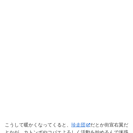
こうして暖かくなってくると、
珍走団
だとか街宣右翼だ
とかが、カトンボやコバエよろしく活動を始めるんで迷惑