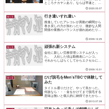
ところナカヤンあり。ならば早速と、試
してみることにした。
2020.03.07
行き違いすれ違い
独り言
推進していたアレコレが異動の瞬間から
巻き戻しの力が加わったり、微妙な人間
関係や業務のバランスが崩れ始めたり、
頼りにしていた人が相変わらず頼りにな
らなかったり、家に帰ったらケーキを買
2009.12.25
い忘れていて慌てて店に走ったり、その
他のことでも行き違いやす...
頑張れ新システム
独り言
会社に新しい労務管理システムが入っ
た。 入社した頃は勤務表にハンコ。
それからしばらくしてからエクセルにな
って、今回はＷｅｂベースのシステムに
なった。システムそのものは良いもの
2009.10.01
で、従来の不満や不便だったところが改
善されるので大歓迎だが、その...
ひげ脱毛をMen’sTBCで体験して
独り言
みた
タイトル通りだけど、やって良かった。
何故なら・・・金をかけてまで脱毛する
意味は無いと個人的に納得できたから
だ。以上、おしまい。
2013.07.09
旧友と会って呑んで朝帰りして