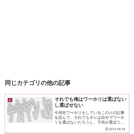
同じカテゴリの他の記事
それでも俺はワーホリは選ばない
旅
し選ばせない
今現在ワーホリをしているこの人の記事
を読んで、それでもオレは自分でワーホ
リを選ばないだろうし、子供が選ぼうと
したら反対するなぁと思ったのでメモ。
2014.05.03
客観的に見て、ワーホリより世界一周の