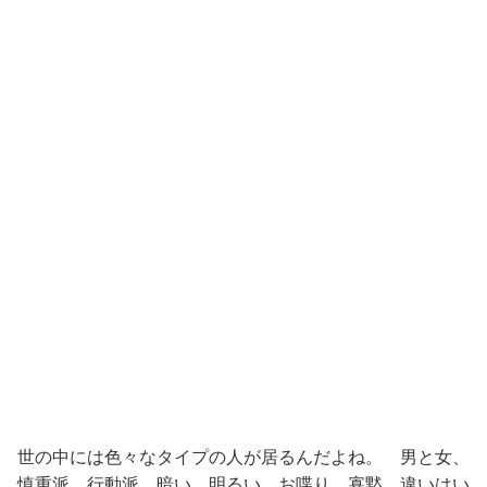
世の中には色々なタイプの人が居るんだよね。 男と女、
慎重派、行動派、暗い、明るい、お喋り、寡黙、違いはい