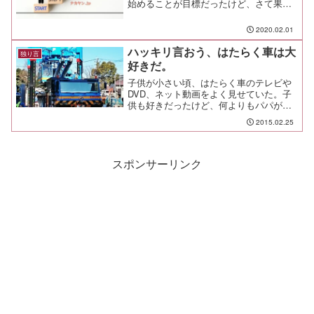
始めることが目標だったけど、さて果て
どの程度までできただろうか。
2020.02.01
ハッキリ言おう、はたらく車は大
独り言
好きだ。
子供が小さい頃、はたらく車のテレビや
DVD、ネット動画をよく見せていた。子
供も好きだったけど、何よりもパパが大
好きだったからだ。で、ある日ある時あ
2015.02.25
る場所で、素晴らしく格好いいはたらく
車を見かけた。思わず作業員の方に話し
かけて、何をする車なの...
スポンサーリンク