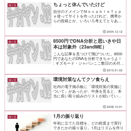
方がヌルい（あしたはもっと遠くへいこ
ちょっと休んでいたけど
独り言
う）まぁ、「釣り記事に見...
自分のドメインでＭｏｖａｂｌｅＴｙｐ
ｅ使ってサイトを作ったけれど、携帯か
らの投稿とか、いろいろ考えてとりあえ
ずＳｅｅｓａａに戻ってみました。
2004.12.12
8500円でDNA分析と思いきや日
独り言
本は対象外（23andME）
こんな記事を見つけて飛びついた。8500
円であなたのDNAを分析できちゃうよ！
: ギズモード・ジャパンここ数日の火付け
役はギズモードなんだけど、この会社の
2013.01.02
創業は2006年だ。 だけど、その時は値
段もずっと高かったせいか、そんなに一
環境対策なんてクソ食らえ
独り言
般的には...
社内の電子掲示板に「環境対策の実施に
ついて」があったが、中身を見ると、本
当に長い取り組みのリストが続いてい
る。 リストの長さは５５行もあるんで
すけど？ 本気ですか？
2008.10.01
1月の振り返り
独り言
年初に立てた目標を、どの程度まで実行
できたかの振り返り。1月はリズムを作り