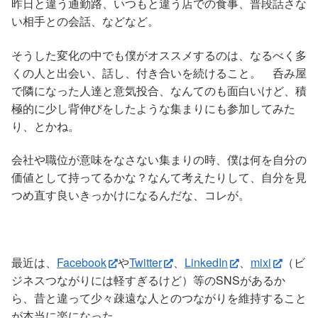
昨日と違う通勤路、いつもと違う店での食事、普段話さな
い相手との会話、などなど。
そうした変化の中でも僕がオススメするのは、なるべく多
くの人と出会い、話し、付き合いを続けること。 呑み屋
で隣になった人達と意気投合、なんてのも面白いけど、積
極的に少し背伸びをしたような集まりにも参加してみた
り、とかね。
会社や職位が意味をなさない集まりの時、僕は何を自分の
価値として持ってるかな？なんて考えたりして、自分を見
つめ直す良いきっかけになるんだな、コレが。
最近は、
Facebook
や
Twitter
、
LinkedIn
、
mixi
（ビ
ジネスつながりには軽すぎるけど）等のSNSがあるか
ら、昔と違って少々疎遠な人とのつながりを維持すること
が本当に楽になった。