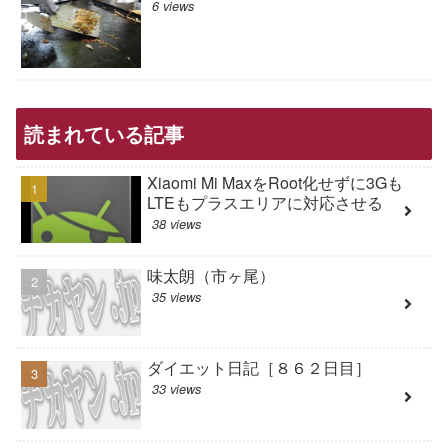
6 views
読まれている記事
Xiaomi Mi MaxをRoot化せずに3Gも
LTEもプラスエリアに対応させる
38 views
味太朗（市ヶ尾）
35 views
ダイエット日記［８６２日目］
33 views