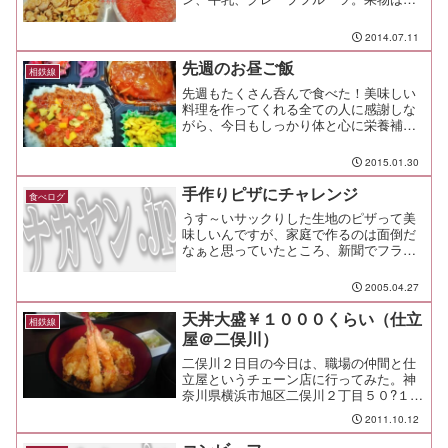
っぱり旨い。
2014.07.11
先週のお昼ご飯
相鉄線
先週もたくさん呑んで食べた！美味しい
料理を作ってくれる全ての人に感謝しな
がら、今日もしっかり体と心に栄養補
給！！
2015.01.30
手作りピザにチャレンジ
食べログ
うす～いサックりした生地のピザって美
味しいんですが、家庭で作るのは面倒だ
なぁと思っていたところ、新聞でフライ
パンで作るピザの生地を発見！ さっそ
くチャレンジしてみました。 思いのほ
2005.04.27
か簡単で、美味しい仕上がりにビック
リ！
天丼大盛￥１０００くらい（仕立
相鉄線
屋＠二俣川）
二俣川２日目の今日は、職場の仲間と仕
立屋というチェーン店に行ってみた。神
奈川県横浜市旭区二俣川２丁目５０?１店
内は広くて綺麗。 店員さんの接客もテ
2011.10.12
キパキしていて良い感じ。 手前にテー
ブル席があって、奥に入っていくと座敷