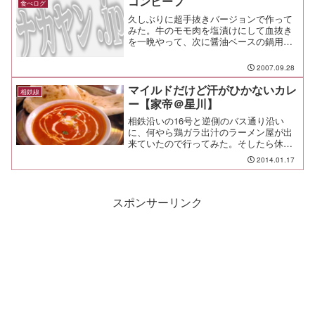
コンビーフ
食べログ
もあるんだね。 思った...
久しぶりに超手抜きバージョンで作って
みた。牛のモモ肉を塩漬けにして血抜き
を一晩やって、次に醤油ベースの鍋用ツ
ユに漬け込んで５日。圧力鍋で１時間ち
ょっと蒸し上げて完了。フォークでも軽
2007.09.28
くほぐせるくらいの仕上がり。これで１
週間くらいはツマミに困ら...
マイルドだけど汗がひかないカレ
相鉄線
ー【家帝＠星川】
相鉄沿いの16号と逆側のバス通り沿い
に、何やら鶏ガラ出汁のラーメン屋が出
来ていたので行ってみた。そしたら休業
だ。明日はやるんだと。 土曜日だ
2014.01.17
ぜ。 行ったらやってなかったのは2回目
だ。飲食を舐めてんのか？ 良い評判を
聞くようになるまで、もう行...
スポンサーリンク