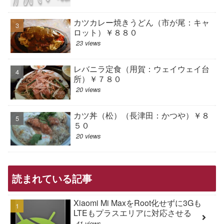
カツカレー焼きうどん（市が尾：キャ
ロット）￥８８０
23 views
レバニラ定食（用賀：ウェイウェイ台
所）￥７８０
20 views
カツ丼（松）（長津田：かつや）￥８
５０
20 views
読まれている記事
Xiaomi Mi MaxをRoot化せずに3Gも
LTEもプラスエリアに対応させる
41 views