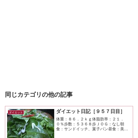
同じカテゴリの他の記事
ダイエット日記［９５７日目］
ダイエット
体重：８６．２ｋｇ体脂肪率：２１．
０％歩数：５３６８歩ＪＯＧ：なし朝
食：サンドイッチ、菓子パン昼食：美美
麺大盛（横濱屋＠市が尾）￥８８０夕