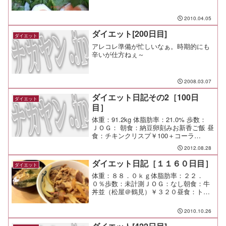
食：豚匠間食：メモ：ちょっと言い過ぎ
たか。
2010.04.05
ダイエット[200日目]
ダイエット
アレコレ準備が忙しいなぁ。時期的にも
辛いが仕方ねぇ～
2008.03.07
ダイエット日記その2［100日
ダイエット
目］
体重：91.2kg 体脂肪率：21.0% 歩数：
ＪＯＧ： 朝食：納豆卵刻みお新香ご飯 昼
食：チキンクリスプ￥100＋コーラ
L￥100 夕食：家族で揃って夕食 間食：
2012.08.28
メモ：
ダイエット日記［１１６０日目］
ダイエット
体重：８８．０ｋｇ体脂肪率：２２．
０％歩数：未計測ＪＯＧ：なし朝食：牛
丼並（松屋＠鶴見）￥３２０昼食：トリ
カラアゲ定食（仙台や＠渋谷）￥９００
夕食：打合せ後に軽く一杯＠水天宮前間
2010.10.26
食：メモ：仙台や＠渋谷の盛りはハンパ
ない