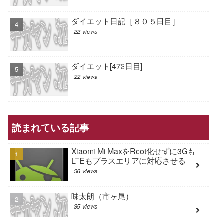
ダイエット日記［８０５日目］
22 views
ダイエット[473日目]
22 views
読まれている記事
Xiaomi Mi MaxをRoot化せずに3Gも
LTEもプラスエリアに対応させる
38 views
味太朗（市ヶ尾）
35 views