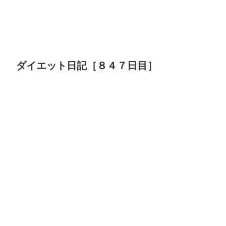
ダイエット日記［８４７日目］