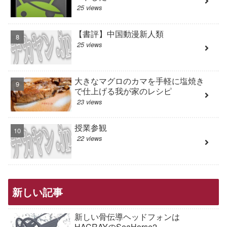
25 views
【書評】中国動漫新人類
25 views
大きなマグロのカマを手軽に塩焼き
で仕上げる我が家のレシピ
23 views
授業参観
22 views
新しい記事
新しい骨伝導ヘッドフォンは
HACRAYのSeaHorse2