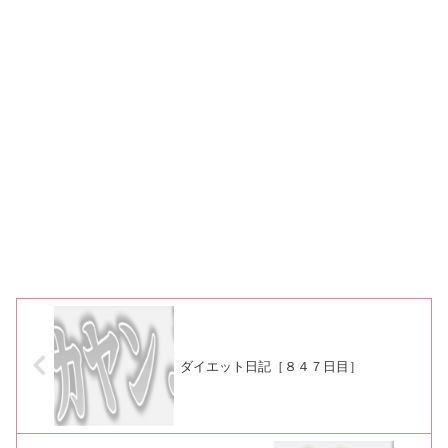
ダイエット日記［８４７日目］