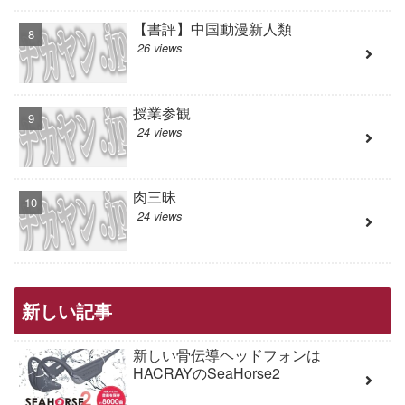
【書評】中国動漫新人類
26 views
授業参観
24 views
肉三昧
24 views
新しい記事
新しい骨伝導ヘッドフォンは
HACRAYのSeaHorse2