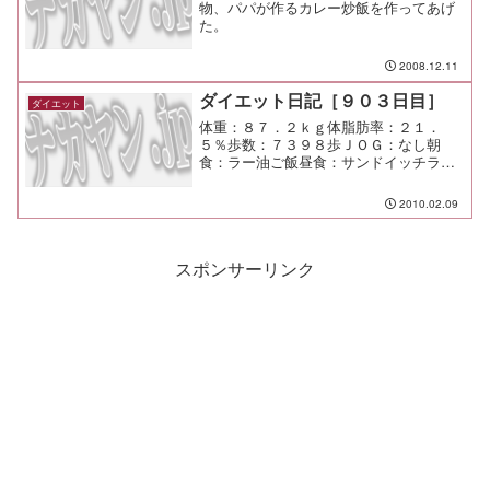
物、パパが作るカレー炒飯を作ってあげ
た。
2008.12.11
ダイエット日記［９０３日目］
ダイエット
体重：８７．２ｋｇ体脂肪率：２１．
５％歩数：７３９８歩ＪＯＧ：なし朝
食：ラー油ご飯昼食：サンドイッチラン
チ（セルリアン）￥２０００（上司のご
好意に甘える）夕食：仕事呑み間食：メ
2010.02.09
モ：呑み過ぎたー たくさん話したけ
ど、花形部署を作るよりも、縁の...
スポンサーリンク