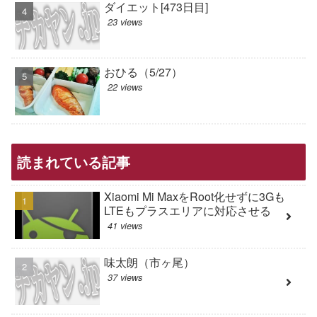
ダイエット[473日目]
23 views
おひる（5/27）
22 views
読まれている記事
Xiaomi Mi MaxをRoot化せずに3Gも
LTEもプラスエリアに対応させる
41 views
味太朗（市ヶ尾）
37 views