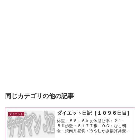
同じカテゴリの他の記事
ダイエット日記［１０９６日目］
ダイエット
体重：８６．６ｋｇ体脂肪率：２１．
５％歩数：６１７７歩ＪＯＧ：なし朝
食：焼肉丼昼食：冷やしかき揚げ蕎麦大
盛＋竹輪天（しぶそば＠市が尾）￥６０