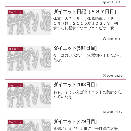
０夕食：懇親会間食：メモ：研修はハー
2010.08.23
ドだけど楽しい。 周囲の期待もあるん
だから、もっともっと頭を使わ...
ダイエット日記［８３７日目］
ダイエット
体重：８７．８ｋｇ体脂肪率：１８．
５％歩数：２１１０歩ＪＯＧ：なし朝
食：なし昼食：ツーウェイピザ 安
っ！！夕食：そばめし間食：メモ：土曜
の午後はスイミングで終わるって不毛だ
2009.12.05
な・・・。
ダイエット[591日目]
ダイエット
今日は良い天気！ 洗濯物を干したかっ
たな。
2009.04.02
ダイエット[193日目]
ダイエット
あぁ、そういえばダイエットの集計を忘
れていたな。
2008.02.29
ダイエット[479日目]
ダイエット
急遽お迎えに行く事に。子供達の大好