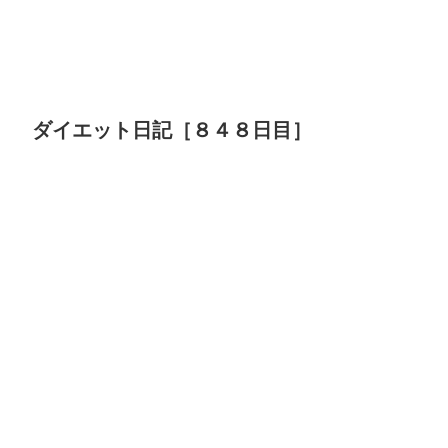
ダイエット日記［８４８日目］