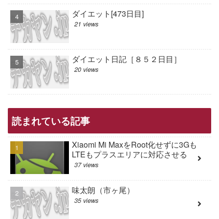
ダイエット[473日目]
21 views
ダイエット日記［８５２日目］
20 views
読まれている記事
Xiaomi Mi MaxをRoot化せずに3Gも
LTEもプラスエリアに対応させる
37 views
味太朗（市ヶ尾）
35 views