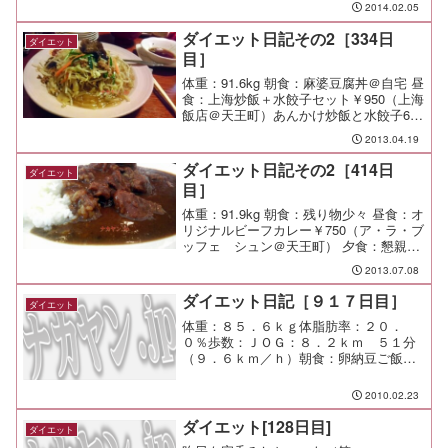
の壱弐参へ。目立つ暖簾の裏の階段を下
2014.02.05
りた、狭いドアの向こうがお店だ。メニ
ューは牛カツと麦飯\1,...
ダイエット日記その2［334日
ダイエット
目］
体重：91.6kg 朝食：麻婆豆腐丼＠自宅 昼
食：上海炒飯＋水餃子セット￥950（上海
飯店＠天王町）あんかけ炒飯と水餃子6個
のセット。 ボリュームもしっかりした
2013.04.19
美味しい一皿。 キタナシュラン？にも
出た店だってさ。 夕食： 間食： 運動：
ダイエット日記その2［414日
ダイエット
Jo...
目］
体重：91.9kg 朝食：残り物少々 昼食：オ
リジナルビーフカレー￥750（ア・ラ・ブ
ッフェ シュン＠天王町） 夕食：懇親会
（わん＠保土ヶ谷） 間食： 運動： メ
2013.07.08
モ：
ダイエット日記［９１７日目］
ダイエット
体重：８５．６ｋｇ体脂肪率：２０．
０％歩数：ＪＯＧ：８．２ｋｍ ５１分
（９．６ｋｍ／ｈ）朝食：卵納豆ご飯昼
食：カツカレー焼きうどん（キャロット
＠市が尾）￥８００夕食：缶チューハイ
2010.02.23
ｘ１間食：メモ：仕事もたっぷりやって
満足満足♪
ダイエット[128日目]
ダイエット