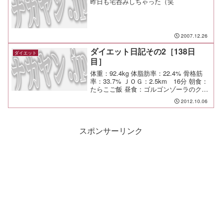
昨日も宅呑みしちゃった（笑
2007.12.26
ダイエット日記その2［138日
ダイエット
目］
体重：92.4kg 体脂肪率：22.4% 骨格筋
率：33.7% ＪＯＧ：2.5km 16分 朝食：
たらこご飯 昼食：ゴルゴンゾーラのクリ
ームパスタ、酒盗のオイルパスタを作っ
2012.10.06
てシェア 夕食：下の子の誕生日会＠自宅
間食： メモ：相模のトイザら...
スポンサーリンク