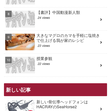
【書評】中国動漫新人類
24 views
大きなマグロのカマを手軽に塩焼き
で仕上げる我が家のレシピ
23 views
授業参観
22 views
新しい記事
新しい骨伝導ヘッドフォンは
HACRAYのSeaHorse2