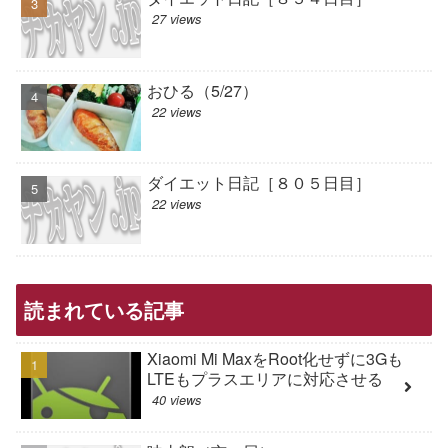
27 views
おひる（5/27）
22 views
ダイエット日記［８０５日目］
22 views
読まれている記事
Xiaomi Mi MaxをRoot化せずに3Gも
LTEもプラスエリアに対応させる
40 views