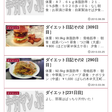
体重：８７．６ｋｇ体脂肪率：２１．
０％歩数：５０２０歩ＪＯＧ：なし朝
食：お茶漬け昼食：自家製油そば夕食：
下北沢ジェロ会間食：メモ：自家製の油
そばは家族に大好評だった！ 醤油、オ
2010.08.09
イスターソース、味醂、味覇、ゴマ
油。 お好みによりお酢とラー油。...
ダイエット日記その2［309日
ダイエット
目］
体重：93.9kg 体脂肪率： 骨格筋率： 朝
食：総菜パン×1 昼食：つけ麺（大盛）
￥800（ほどが家＠保土ケ谷） 夕食：ダ
ブルチーズバーガー￥1,570（as classics
2013.03.25
diner＠駒沢）旨い。 ただひたすらに旨
い。 間食： 運動...
ダイエット日記その2［290日
ダイエット
目］
体重：92.5kg 体脂肪率： 骨格筋率： 朝
食：中華風コーンスープ 昼食：ナポリタ
ン（中盛）￥1,030（ばらの木＠天王町）
どうしても喫茶店のナポリタンを食べた
2013.03.06
くなって。たっぷりあったけど食べきっ
たぜ！ 夕食：会社の歓迎会（塚田牧場＠
ダイエット[231日目]
ダイエット
横浜...
よし、部屋はばっちり片付いた！