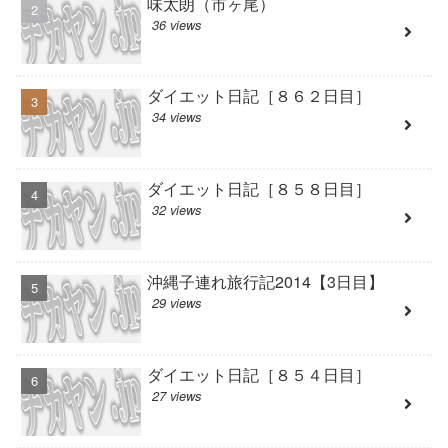
味太朗（市ヶ尾）
36 views
ダイエット日記［８６２日目］
34 views
ダイエット日記［８５８日目］
32 views
沖縄子連れ旅行記2014【3日目】
29 views
ダイエット日記［８５４日目］
27 views