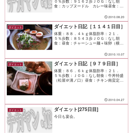
０％歩数：９１６２歩ＪＯＧ：なし朝
食：カップヌードル カレー味昼食：か
き揚げ蕎麦＋ちくわ天（しぶそば＠市が
尾）￥５００夕食：ちょっと一杯間食：
2010.08.20
メモ：まだまだ頭を使い切れていないこ
とを実感。 しっかり整理する...
ダイエット日記［１１４１日目］
ダイエット
体重：８８．４ｋｇ体脂肪率：２１．
５％歩数：８５４３歩ＪＯＧ：なし朝
食：昼食：チャーシュー麺＋味卵（横濱
屋＠市が尾）￥１１００チャーシューも
味卵も残念な感じ。 普段のチャーシュ
2010.10.07
ーはもっとジューシーで美味しかった
し、味卵は表面が乾いているじゃ...
ダイエット日記［９７９日目］
ダイエット
体重：８６．６ｋｇ体脂肪率：２１．
５％歩数：ＪＯＧ：なし朝食：牛丼特盛
（松屋＠溝ノ口）昼食：チキン南蛮定食
（＠渋谷）￥８００夕食：宅呑み間食：
メモ：昼飯は楽しかった。 仕事も楽し
かった。 ＧＷ中の仕事の予定も順調に
埋まってきた（涙
2010.04.27
ダイエット[275日目]
ダイエット
今日も宴会。