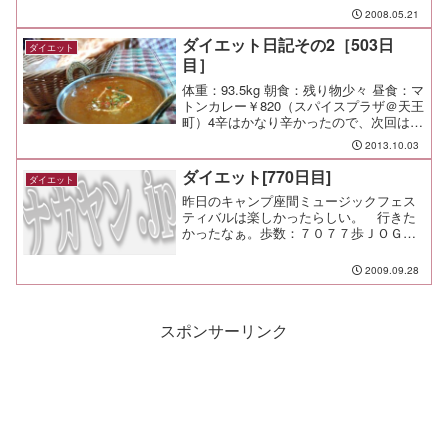
2008.05.21
ダイエット日記その2［503日
ダイエット
目］
体重：93.5kg 朝食：残り物少々 昼食：マ
トンカレー￥820（スパイスプラザ＠天王
町）4辛はかなり辛かったので、次回は3
辛にしておこう。 夕食： 間食： 運動：
2013.10.03
メモ：本日の塾弁
ダイエット[770日目]
ダイエット
昨日のキャンプ座間ミュージックフェス
ティバルは楽しかったらしい。 行きた
かったなぁ。歩数：７０７７歩ＪＯＧ：
なしちょっと左膝が痛い感あり。
2009.09.28
スポンサーリンク