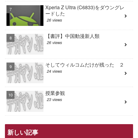
Xperia Z Ultra (C6833)をダウングレ
ードした
26 views
【書評】中国動漫新人類
26 views
そしてウィルコムだけが残った ２
24 views
授業参観
23 views
新しい記事