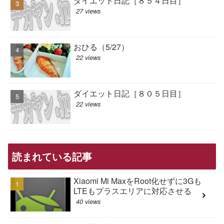
ダイエット日記［８５４日目］
27 views
おひる（5/27）
22 views
ダイエット日記［８０５日目］
22 views
読まれている記事
Xiaomi Mi MaxをRoot化せずに3Gも
LTEもプラスエリアに対応させる
40 views