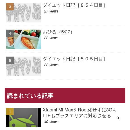
ダイエット日記［８５４日目］
27 views
おひる（5/27）
22 views
ダイエット日記［８０５日目］
22 views
読まれている記事
Xiaomi Mi MaxをRoot化せずに3Gも
LTEもプラスエリアに対応させる
40 views