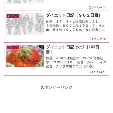
2007.10.02
ダイエット日記［９０２日目］
ダイエット
体重：８７．４ｋｇ体脂肪率：２３．
５％歩数：８００１歩ＪＯＧ：９．４ｋ
ｍ ５８分（９．７ｋｍ／ｈ）朝食：焼
鮭＋ご飯昼食：Ｂランチ（天下一品）
￥７１０夕食：なし間食：メモ：今日も
2010.02.08
またもや天下一品（笑
ダイエット日記その2［163日
ダイエット
目］
体重：90.8kg 体脂肪率：24.0% 骨格筋
率：33.0% ＪＯＧ： 朝食：カレーライス
昼食：チリタマ焼きそば（大盛）
\1,170（黒龍＠たまプラーザ）この店は
2012.10.31
旨い。 同じ価格帯の、そんじょそこら
の中華屋とは一段上のレベル。特に、た
っ...
スポンサーリンク