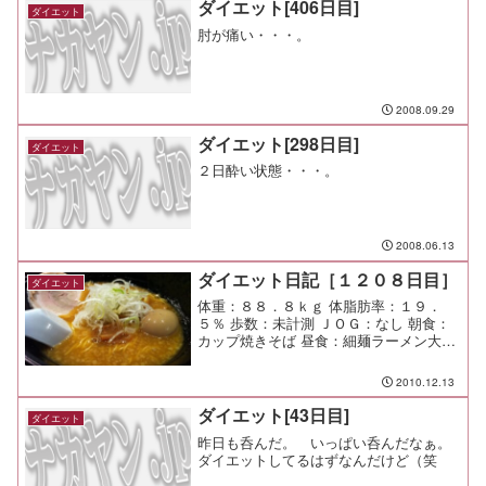
ダイエット[406日目]
ダイエット
肘が痛い・・・。
2008.09.29
ダイエット[298日目]
ダイエット
２日酔い状態・・・。
2008.06.13
ダイエット日記［１２０８日目］
ダイエット
体重：８８．８ｋｇ 体脂肪率：１９．
５％ 歩数：未計測 ＪＯＧ：なし 朝食：
カップ焼きそば 昼食：細麺ラーメン大盛
＋味卵（和蔵＠溝の口）￥７８０ 夕食：
なし 間食： メモ：冬場の雨って悲しい
2010.12.13
な。
ダイエット[43日目]
ダイエット
昨日も呑んだ。 いっぱい呑んだなぁ。
ダイエットしてるはずなんだけど（笑