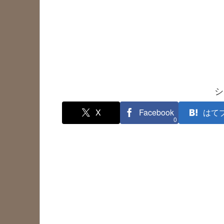
シ
X
Facebook
はて
0