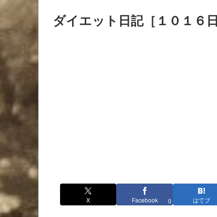
ダイエット日記［１０１６
X
Facebook
はてブ
0