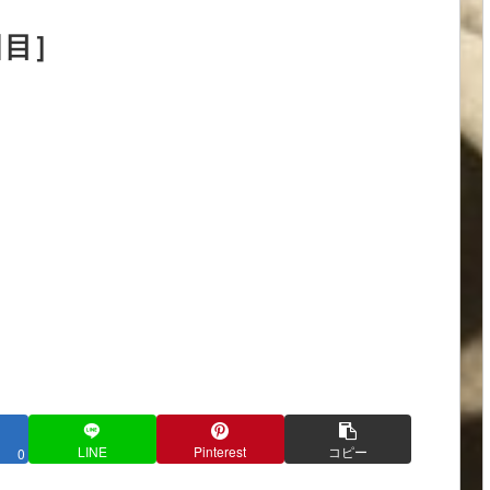
日目］
LINE
Pinterest
コピー
0