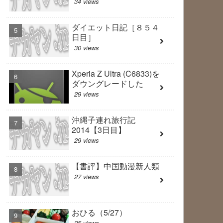
34 views
ダイエット日記［８５４
日目］
30 views
Xperia Z Ultra (C6833)を
ダウングレードした
29 views
沖縄子連れ旅行記
2014【3日目】
29 views
【書評】中国動漫新人類
27 views
おひる（5/27）
25 views