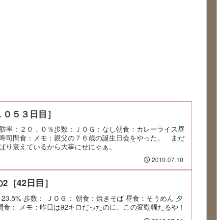
１０５３日目］
肪率：２０．０％歩数：ＪＯＧ：なし朝食：カレーライス昼
寿司間食：メモ：親父の７６歳の誕生日会をやった。 まだ
ぱり衰えているから大事にせにゃぁ。
2010.07.10
2［42日目］
率：23.5% 歩数： ＪＯＧ： 朝食：焼きそば 昼食：そうめん 夕
本 間食： メモ：昨日は92キロだったのに、この変動幅たるや！