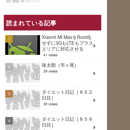
読まれている記事
Xiaomi Mi MaxをRoot化
せずに3GもLTEもプラス
エリアに対応させる
41 views
味太朗（市ヶ尾）
39 views
ダイエット日記［８６２
日目］
36 views
ダイエット日記［８５８
日目］