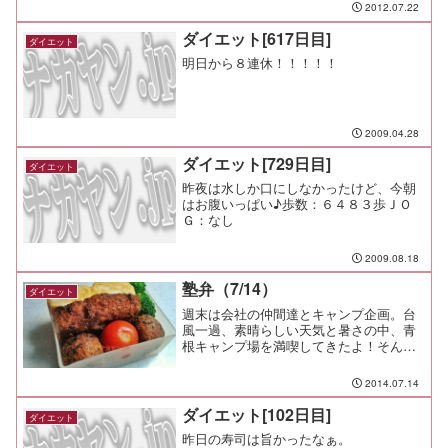
き家＠相模原） 夕食：プラムx5 間食：
2012.07.22
メモ：飲み過ぎ禁...
ダイエット[617日目]
ダイエット
明日から８連休！！！！！
2009.04.28
ダイエット[729日目]
ダイエット
昨夜は水しか口にしなかったけど、今朝
はお腹いっぱい♪歩数：６４８３歩ＪＯ
Ｇ：なし
2009.08.18
塾弁（7/14）
ダイエット
週末は会社の仲間達とキャンプ企画。台
風一過、素晴らしい天気と暑さの中、青
根キャンプ場を満喫してきたよ！そんな
疲れた翌日だけど、元気に上の子の朝練
にお付き合い。軽く走って球拾いして、
2014.07.14
弁当は自分の分までは作れなかったので
塾弁だけ。白身魚のフライ...
ダイエット[102日目]
ダイエット
昨日の寿司は旨かったなぁ。