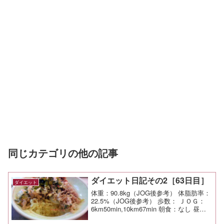
同じカテゴリの他の記事
ダイエット日記その2［63日目］
ダイエット
体重：90.8kg（JOG後参考） 体脂肪率：
22.5%（JOG後参考） 歩数： ＪＯＧ：
6km50min,10km67min 朝食：なし 昼
食：高菜明太マヨ牛丼（中盛）￥480（す