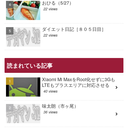
おひる（5/27）
22 views
ダイエット日記［８０５日目］
22 views
読まれている記事
Xiaomi Mi MaxをRoot化せずに3Gも
LTEもプラスエリアに対応させる
40 views
味太朗（市ヶ尾）
36 views