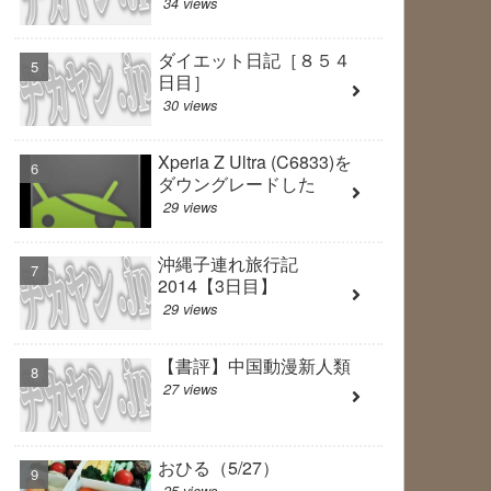
34 views
ダイエット日記［８５４
日目］
30 views
Xperia Z Ultra (C6833)を
ダウングレードした
29 views
沖縄子連れ旅行記
2014【3日目】
29 views
【書評】中国動漫新人類
27 views
おひる（5/27）
25 views