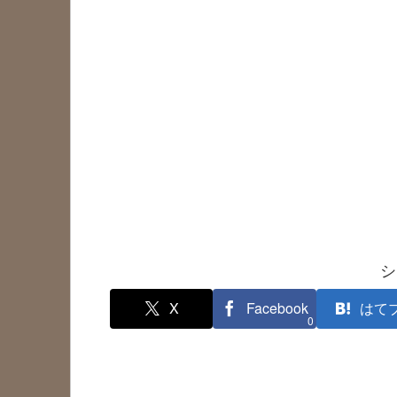
シ
X
Facebook
はて
0