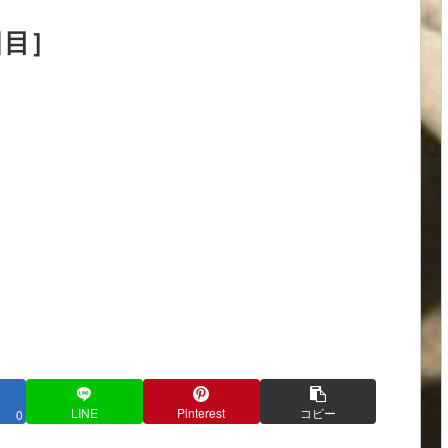
日目］
LINE
Pinterest
コピー
0