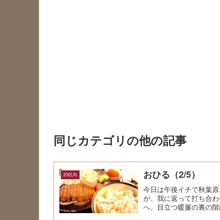
同じカテゴリの他の記事
おひる（2/5）
23区内
今日は午後イチで秋葉原
が、我に返って打ち合わ
へ。目立つ暖簾の裏の階
と麦飯\1,...