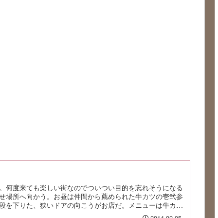
。何度来ても楽しい街なのでついつい目的を忘れそうになる
せ場所へ向かう。お昼は仲間から薦められた牛カツの壱弐参
段を下りた、狭いドアの向こうがお店だ。メニューは牛カツ