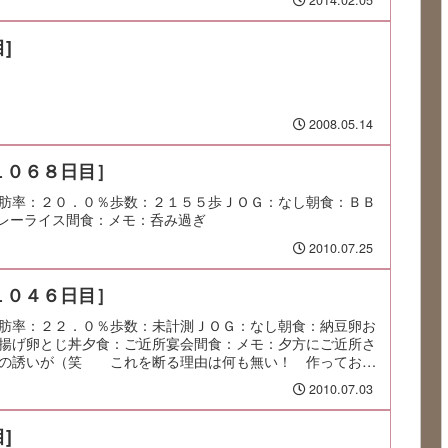
2014.02.05
]
2008.05.14
１０６８日目］
肪率：２０．０％歩数：２１５５歩ＪＯＧ：なし朝食：ＢＢ
レーライス間食：メモ：呑み過ぎ
2010.07.25
１０４６日目］
肪率：２２．０％歩数：未計測ＪＯＧ：なし朝食：納豆卵お
揚げ卵とじ丼夕食：ご近所宴会間食：メモ：夕方にご近所さ
との誘いが（笑 これを断る理由は何も無い！ 作っておい
2010.07.03
]