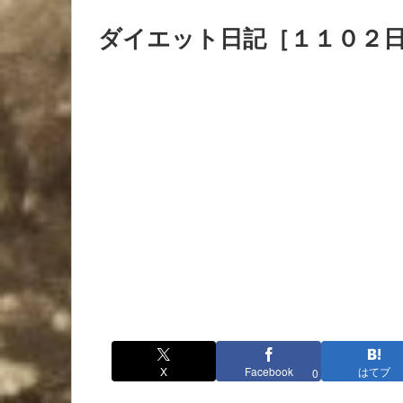
ダイエット日記［１１０２
X
Facebook
はてブ
0