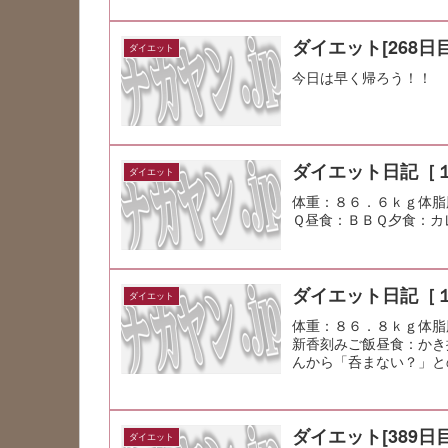
ダイエット[268日目
ダイエット
今日は早く帰ろう！！
ダイエット日記［
ダイエット
体重：８６．６ｋｇ体脂
Ｑ昼食：ＢＢＱ夕食：カ
ダイエット日記［
ダイエット
体重：８６．８ｋｇ体脂
新香刻みご飯昼食：かき
んから「呑まない？」
たバーニャカ...
ダイエット[389日目
ダイエット