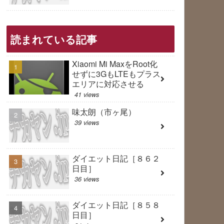
読まれている記事
Xiaomi Mi MaxをRoot化
せずに3GもLTEもプラス
エリアに対応させる
41 views
味太朗（市ヶ尾）
39 views
ダイエット日記［８６２
日目］
36 views
ダイエット日記［８５８
日目］