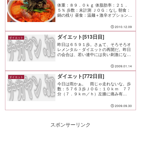
体重：８９．０ｋｇ 体脂肪率：２１．
５％ 歩数：未計測 ＪＯＧ：なし 朝食：
鍋の残り 昼食：温麺＋激辛オプション＋
歓迎会（壱語屋＠市が尾）￥１８００ 夕
食：パーティーコース（ラジーズ＠市が
2010.12.09
尾）￥３７００ 間食： メモ：辛すぎてお
腹が痛いでし...
ダイエット[513日目]
ダイエット
昨日は６５９１歩。さぁて、そろそろオ
レメンタル・ダイエットの再開だ。昨日
の会合は、若い連中には良い刺激になっ
たんじゃないかな。 思うだけじゃなく
て、動け、動け。 自分の中にこそ、現
2009.01.14
状を変える力があるんだ。
ダイエット[772日目]
ダイエット
今日は雨かぁ。 雨じゃ走れないな。歩
数：５７６３歩ＪＯＧ：１０ｋｍ ７７
分（７．９ｋｍ／ｈ）左膝に痛み有
り。 かばいながらペースを落としてゆ
っくりのんびり。 雨で濡れてるのか、
2009.09.30
汗で濡れてるのかわからん状態だな（笑
スポンサーリンク