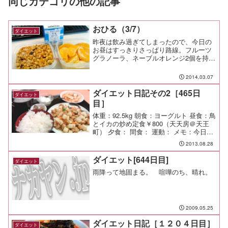
同じカテゴリの他の記事
おひる（3/7）
ダイエット
昨夜は飲み過ぎてしまったので、今日の
お昼はすっきりさっぱり路線。フルーツ
グラノーラ、ネーブルオレンジ2個を持っ
てきたので、コンビニに牛乳を買いに行
ったんだけど、昼のコンビニは戦場だ
2014.03.07
ね。 店員さんの手際の良さに脱帽だ
よ。友達が教えてくれた食事...
ダイエット日記その2［465日
ダイエット
目］
体重：92.5kg 朝食：ヨーグルト 昼食：鳥
とイカの炒め定食￥800（天天房＠天王
町） 夕食： 間食： 運動： メモ：今日の
お弁当
2013.08.28
ダイエット[644日目]
ダイエット
雨降って地固まる。 喧嘩のち、晴れ。
2009.05.25
ダイエット日記［１２０４日目］
ダイエット