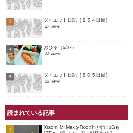
ダイエット日記［８５４日目］
27 views
おひる（5/27）
22 views
ダイエット日記［８０５日目］
22 views
読まれている記事
Xiaomi Mi MaxをRoot化せずに3Gも
LTEもプラスエリアに対応させる