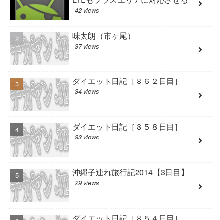
42 views
味太朗（市ヶ尾）
37 views
ダイエット日記［８６２日目］
34 views
ダイエット日記［８５８日目］
33 views
沖縄子連れ旅行記2014【3日目】
29 views
ダイエット日記［８５４日目］