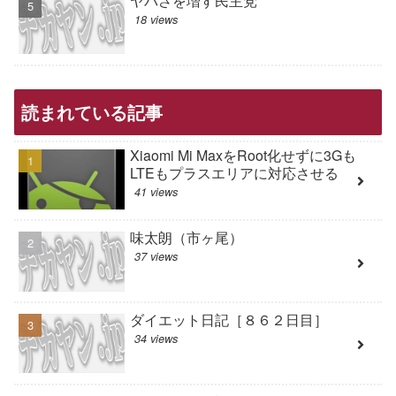
ヤバさを増す民主党
18 views
読まれている記事
Xiaomi Mi MaxをRoot化せずに3Gも
LTEもプラスエリアに対応させる
41 views
味太朗（市ヶ尾）
37 views
ダイエット日記［８６２日目］
34 views