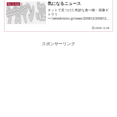
近のテニスはパワーに傾倒してな...
気になるニュース
気になる話
ネットで見つけた奇妙な食べ物：画像ギ
ャラリ
ー//wiredvision.jp/news/200812/20081205
22.html緊急地震速報にも利用されるNEC
の海底ケーブルの中枢は山梨にあっ
2008.12.08
た//journal.mycom.co.jp...
スポンサーリンク