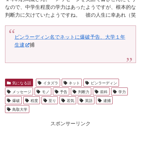
なので、中学生程度の学力はあったようですが、根本的な
判断力に欠けていたようですね。 彼の人生に幸あれ（笑
ビンラーディン名でネットに爆破予告、大学１年
生逮
捕
気になる話
イタズラ
ネット
ビンラーディン
メッセージ
モノ
予告
判断力
前科
学力
爆破
程度
至り
若気
英語
逮捕
鳥取大学
スポンサーリンク