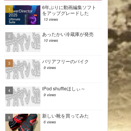
6年ぶりに動画編集ソフト
をアップグレードした
13 views
あったかい冷蔵庫が発売
10 views
バリアフリーのバイク
9 views
iPod shuffleほしぃ～
9 views
新しい靴を買ってみた
6 views