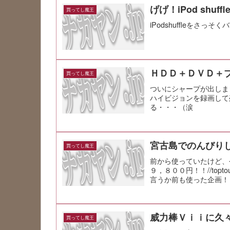
げげ！iPod shuf
買ってし魔王
iPodshuffleをさっ
ＨＤＤ＋ＤＶＤ＋
買ってし魔王
ついにシャープが出しま
ハイビジョンを録画して
る・・・（涙
宮古島でのんびり
買ってし魔王
前から使っていたけど、
９，８００円！！//toptour
言うか前も使った企画！ 
威力棒Ｖｉｉに久
買ってし魔王