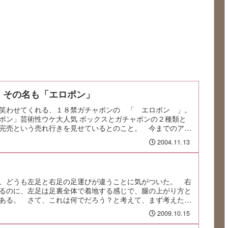
、その名も「エロポン」
笑わせてくれる、１８禁ガチャポンの 「 エロポン 」。
ポン」芸術性ウケ大人気 ボックスとガチャポンの２種類と
完売という売れ行きを見せているとのこと。 今までのアニ
でか！乳でか！髪何色？！というヤバい類のものでは...
2004.11.13
、どうも左足と右足の足運びが違うことに気がついた。 右
るのに、左足は足裏全体で着地する感じで、腿の上がり方と
ある。 さて、これは何でだろう？と考えて、まず考えたの
2009.10.15