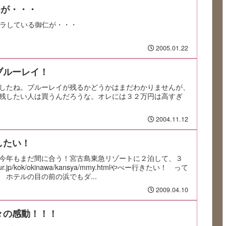
fleが・・・
そくバラしている御仁が・・・
2005.01.22
ブルーレイ！
したね。ブルーレイが残るかどうかはまだわかりませんが、
残したい人は買うんだろうな。オレには３２万円は高すぎ
2004.11.12
したい！
今年もまだ間に合う！宮古島東急リゾートに２泊して、３
.jp/kok/okinawa/kansya/mmy.htmlやべー行きたい！ って
ホテルの目の前の浜でもダ...
2009.04.10
々の感動！！！