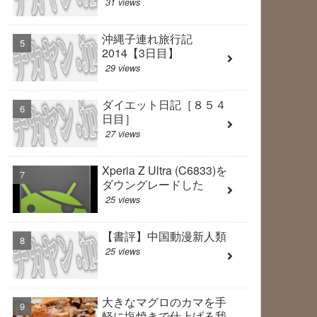
31 views
沖縄子連れ旅行記
2014【3日目】
29 views
ダイエット日記［８５４
日目］
27 views
Xperia Z Ultra (C6833)を
ダウングレードした
25 views
【書評】中国動漫新人類
25 views
大きなマグロのカマを手
軽に塩焼きで仕上げる我