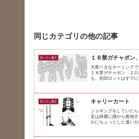
同じカテゴリの他の記事
１８禁ガチャポン
買ってし魔王
大変ベタなネーミングで
１８禁ガチャポン「エロ
も、初回ロットはすでに
メ系でありがちの、目ぇ
キャリーカート
買ってし魔王
ジョギングをしていたら
足は綺麗に踵から着地す
かにちょっとした違いが
が普段の姿勢...