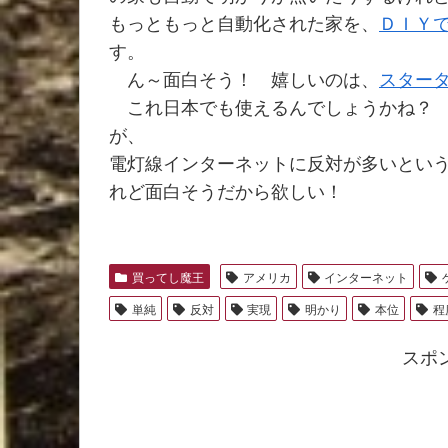
もっともっと自動化された家を、
ＤＩＹ
す。
ん～面白そう！ 嬉しいのは、
スター
これ日本でも使えるんでしょうかね？ 
が、
電灯線インターネットに反対が多いとい
れど面白そうだから欲しい！
買ってし魔王
アメリカ
インターネット
単純
反対
実現
明かり
本位
程
スポ