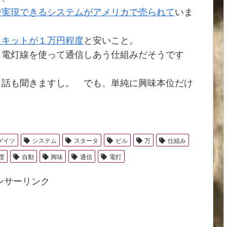
で実現できるシステムがアメリカで売られて
いま
タキットが１万円程度
と安いこと。
電灯線を使って通信しあう仕組みだそうです
う話も聞きますし。 でも、単純に興味本位だけ
ゲイツ
システム
スタータ
ビル
万
仕組み
度
自動
興味
通信
電灯
ンサーリンク