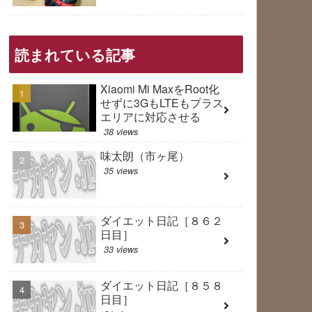
読まれている記事
Xiaomi Mi MaxをRoot化
せずに3GもLTEもプラス
エリアに対応させる
38 views
味太朗（市ヶ尾）
35 views
ダイエット日記［８６２
日目］
33 views
ダイエット日記［８５８
日目］