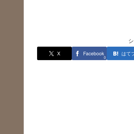
シ
X
Facebook
はて
0