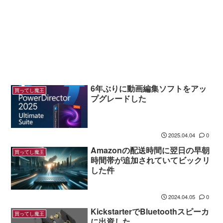
6年ぶりに動画編集ソフトをアッ
買ってし魔王
プグレードした
2025.04.04
0
Amazonの配送時間に翌日の早朝
買ってし魔王
時間帯が追加されていてビックリ
した件
2024.04.05
0
KickstarterでBluetoothスピーカ
買ってし魔王
に出資した