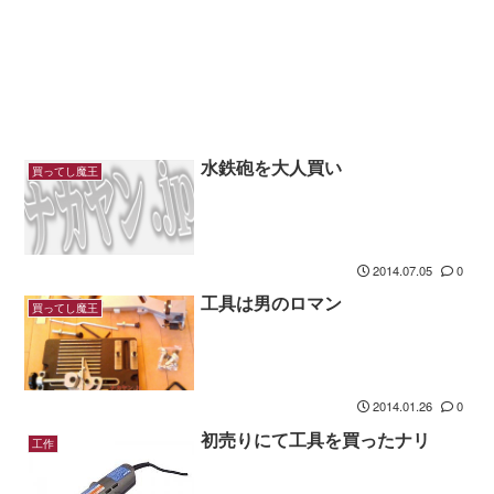
水鉄砲を大人買い
買ってし魔王
2014.07.05
0
工具は男のロマン
買ってし魔王
2014.01.26
0
初売りにて工具を買ったナリ
工作