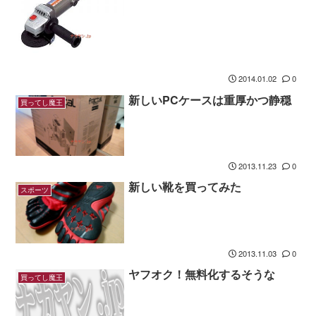
2014.01.02
0
新しいPCケースは重厚かつ静穏
買ってし魔王
2013.11.23
0
新しい靴を買ってみた
スポーツ
2013.11.03
0
ヤフオク！無料化するそうな
買ってし魔王