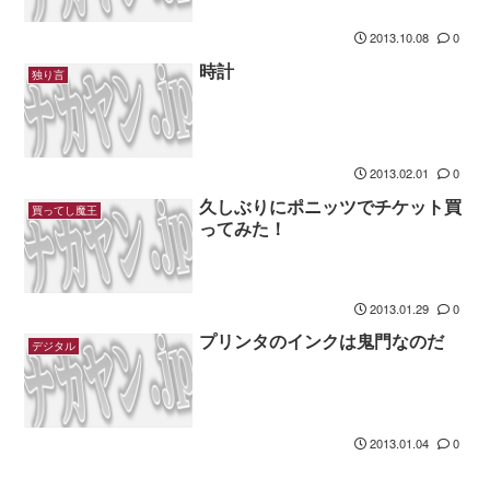
2013.10.08
0
時計
独り言
2013.02.01
0
久しぶりにポニッツでチケット買
買ってし魔王
ってみた！
2013.01.29
0
プリンタのインクは鬼門なのだ
デジタル
2013.01.04
0