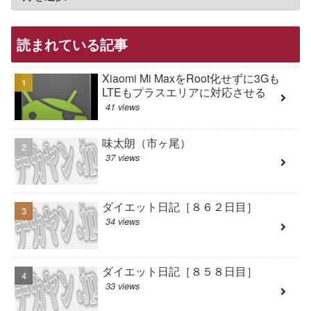
読まれている記事
Xiaomi Mi MaxをRoot化せずに3Gも
LTEもプラスエリアに対応させる
41 views
味太朗（市ヶ尾）
37 views
ダイエット日記［８６２日目］
34 views
ダイエット日記［８５８日目］
33 views