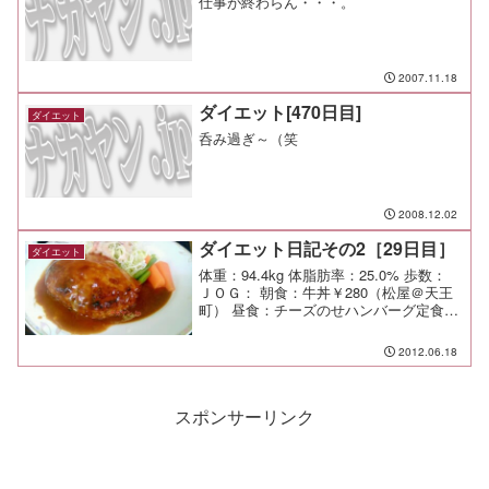
仕事が終わらん・・・。
2007.11.18
ダイエット[470日目]
ダイエット
呑み過ぎ～（笑
2008.12.02
ダイエット日記その2［29日目］
ダイエット
体重：94.4kg 体脂肪率：25.0% 歩数：
ＪＯＧ： 朝食：牛丼￥280（松屋＠天王
町） 昼食：チーズのせハンバーグ定食
￥970（ばらの木＠天王町） 夕食： 間
食： メモ：
2012.06.18
スポンサーリンク