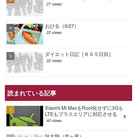
27 views
おひる（5/27）
22 views
ダイエット日記［８０５日目］
22 views
読まれている記事
Xiaomi Mi MaxをRoot化せずに3Gも
LTEもプラスエリアに対応させる
40 views
味太朗（市ヶ尾）