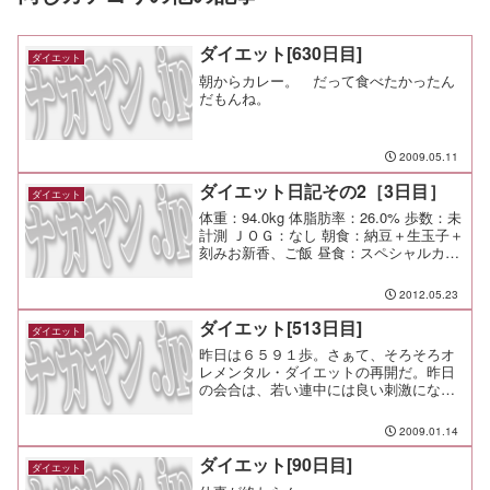
ダイエット[630日目]
ダイエット
朝からカレー。 だって食べたかったん
だもんね。
2009.05.11
ダイエット日記その2［3日目］
ダイエット
体重：94.0kg 体脂肪率：26.0% 歩数：未
計測 ＪＯＧ：なし 朝食：納豆＋生玉子＋
刻みお新香、ご飯 昼食：スペシャルカレ
ー（大辛）￥900（ア・ラ・ビュッフェ・
シュン＠天王町） 夕食：仕事帰りの一杯
2012.05.23
（eatrip＠天王町） 間食： ...
ダイエット[513日目]
ダイエット
昨日は６５９１歩。さぁて、そろそろオ
レメンタル・ダイエットの再開だ。昨日
の会合は、若い連中には良い刺激になっ
たんじゃないかな。 思うだけじゃなく
て、動け、動け。 自分の中にこそ、現
2009.01.14
状を変える力があるんだ。
ダイエット[90日目]
ダイエット