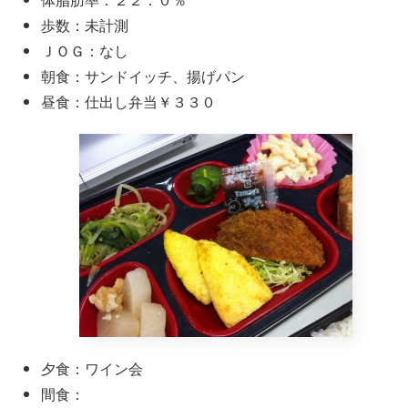
歩数：未計測
ＪＯＧ：なし
朝食：サンドイッチ、揚げパン
昼食：仕出し弁当￥３３０
夕食：ワイン会
間食：