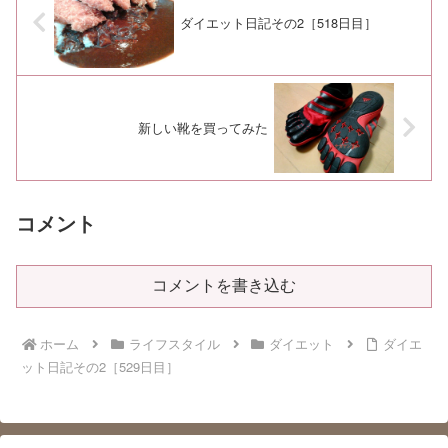
ダイエット日記その2［518日目］
新しい靴を買ってみた
コメント
コメントを書き込む
ホーム
ライフスタイル
ダイエット
ダイエ
ット日記その2［529日目］