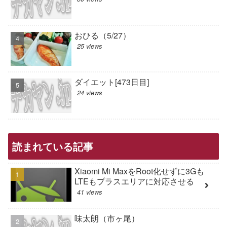
おひる（5/27）
25 views
ダイエット[473日目]
24 views
読まれている記事
Xiaomi Mi MaxをRoot化せずに3Gも
LTEもプラスエリアに対応させる
41 views
味太朗（市ヶ尾）