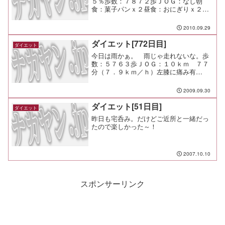
５％歩数：７８７２歩ＪＯＧ：なし朝
食：菓子パンｘ２昼食：おにぎりｘ２、
サンドイッチ夕食：異業種交流会（天空
の月＠渋谷）間食：メモ：今日は疲弊し
2010.09.29
たな。 疲れたな。 色々停滞してるけ
ど頑張ってみるか。
ダイエット[772日目]
ダイエット
今日は雨かぁ。 雨じゃ走れないな。歩
数：５７６３歩ＪＯＧ：１０ｋｍ ７７
分（７．９ｋｍ／ｈ）左膝に痛み有
り。 かばいながらペースを落としてゆ
っくりのんびり。 雨で濡れてるのか、
2009.09.30
汗で濡れてるのかわからん状態だな（笑
ダイエット[51日目]
ダイエット
昨日も宅呑み。だけどご近所と一緒だっ
たので楽しかった～！
2007.10.10
スポンサーリンク