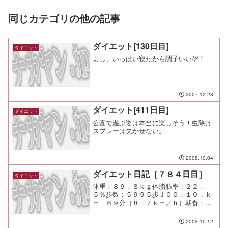
同じカテゴリの他の記事
ダイエット[130日目]
ダイエット
よし、いっぱい寝たから調子いいぞ！
2007.12.28
ダイエット[411日目]
ダイエット
公園で遊ぶ姿は本当に楽しそう！虫除け
スプレーは欠かせない。
2008.10.04
ダイエット日記［７８４日目］
ダイエット
体重：８９．８ｋｇ体脂肪率：２２．
５％歩数：５９９５歩ＪＯＧ：１０．ｋ
ｍ ６９分（８．７ｋｍ／ｈ）朝食：昨
日の残りの寿司昼食：パスタ夕食：隣家
と宅呑み間食：なしメモ：やっぱ音楽が
2009.10.12
あると違うな。 ヘッドホンもジョギン