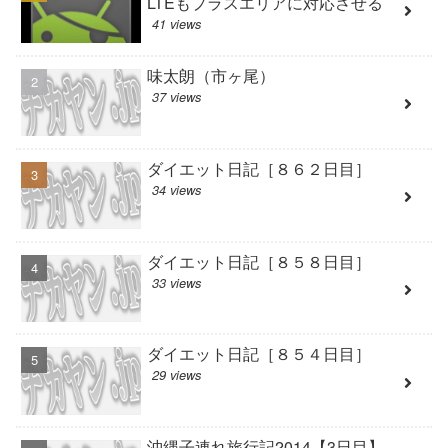
LTEもプラスエリアに対応させる
41 views
味太朗（市ヶ尾）
37 views
ダイエット日記［８６２日目］
34 views
ダイエット日記［８５８日目］
33 views
ダイエット日記［８５４日目］
29 views
沖縄子連れ旅行記2014【3日目】