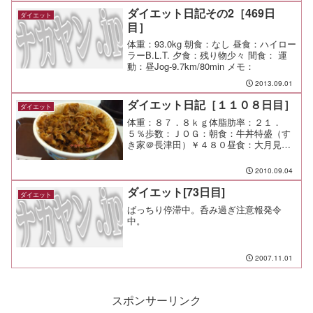
グ用として素晴らしい。
ダイエット日記その2［469日
ダイエット
目］
体重：93.0kg 朝食：なし 昼食：ハイロー
ラーB.L.T. 夕食：残り物少々 間食： 運
動：昼Jog-9.7km/80min メモ：
2013.09.01
ダイエット日記［１１０８日目］
ダイエット
体重：８７．８ｋｇ体脂肪率：２１．
５％歩数：ＪＯＧ：朝食：牛丼特盛（す
き家＠長津田）￥４８０昼食：大月見、
マックポーク、なんとかチキン、水夕
食：カップヌードル シーフード味
2010.09.04
￥１６０間食：メモ：今日は絶賛休出Ｄ
ＡＹ！
ダイエット[73日目]
ダイエット
ばっちり停滞中。呑み過ぎ注意報発令
中。
2007.11.01
スポンサーリンク