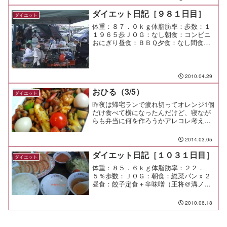
ダイエット日記［９８１日目］
ダイエット
体重：８７．０ｋｇ体脂肪率：歩数：１
１９６５歩ＪＯＧ：なし朝食：コンビニ
おにぎり昼食：ＢＢＱ夕食：なし間食：
ＢＢＱメモ：高田橋の鯉のぼりを見に行
った。 猛烈な通り雨で泣きそうだった
けど、午後はカラっと快晴！ 日焼けが
痛い。
2010.04.29
おひる（3/5）
ダイエット
昨夜は帰宅ランで疲れ切ってオレンジ1個
だけ食べて横になったんだけど、寝なが
らも弁当に何を作ろうかアレコレ考え
て、腹をグーグー鳴らしながら朝を迎え
た。冷蔵庫の中身を考えながら決めた今
2014.03.05
日の弁当は、野菜と鶏肉のXO醤炒め。
野菜はキャベツ、セロリ...
ダイエット日記［１０３１日目］
ダイエット
体重：８５．６ｋｇ体脂肪率：２２．
５％歩数：ＪＯＧ：朝食：総菜パンｘ２
昼食：餃子定食＋辛味噌（王将＠溝ノ
口）￥７２２夕食：間食：メモ：餃子う
まかった。 久しぶりに食べると旨い
2010.06.18
な。