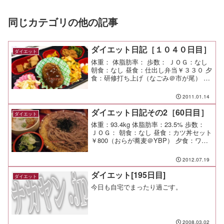
同じカテゴリの他の記事
ダイエット日記［１０４０日目］
ダイエット
体重： 体脂肪率： 歩数： ＪＯＧ：なし
朝食：なし 昼食：仕出し弁当￥３３０ 夕
食：研修打ち上げ（なごみ＠市が尾） 間
食： メモ：研修でヘロヘロ。 結果は新
たな目標が見えてきたので、もっと頑張
2011.01.14
りたいと思う。
ダイエット日記その2［60日目］
ダイエット
体重：93.4kg 体脂肪率：23.5% 歩数：
ＪＯＧ： 朝食：なし 昼食：カツ丼セット
￥800（おらが蕎麦＠YBP） 夕食：ワイ
ン会（CWG＠麻布十番） 間食： メモ：
呑み過ぎて体調不良・・・腹が痛
2012.07.19
い・・・
ダイエット[195日目]
ダイエット
今日も自宅でまったり過ごす。
2008.03.02