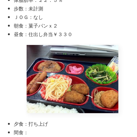
歩数：未計測
ＪＯＧ：なし
朝食：菓子パンｘ２
昼食：仕出し弁当￥３３０
夕食：打ち上げ
間食：