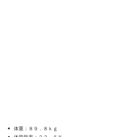
体重：８９．８ｋｇ
体脂肪率：２２．５％