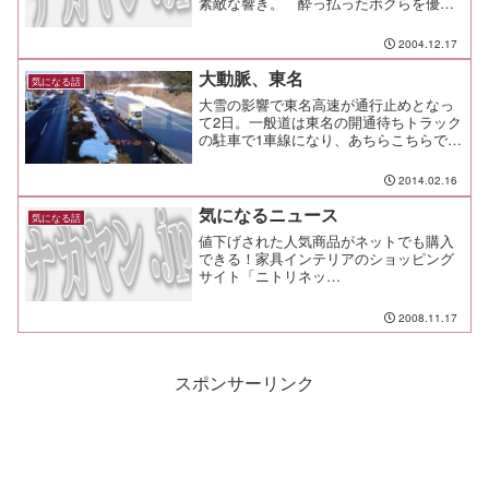
素敵な響き。 酔っ払ったボクらを優し
く包み込んでくれるような、すごく素敵
な法律を想像したんですが、やっぱりそ
2004.12.17
んな甘いもんじゃなかったみたいです
（笑 私のイメージだと、韓国人というの
大動脈、東名
気になる話
はとても感情をストレートに表現する国
大雪の影響で東名高速が通行止めとなっ
民性で、...
て2日。一般道は東名の開通待ちトラック
の駐車で1車線になり、あちらこちらで流
れがかなり悪くなっている。トラックも
生活がかかってるからね。 大変だ。
2014.02.16
ましてや、車の中で3泊目とは。そんな東
名の町田インターチ...
気になるニュース
気になる話
値下げされた人気商品がネットでも購入
できる！家具インテリアのショッピング
サイト「ニトリネッ
ト」//internet.watch.impress.co.jp/cda/m
arutoku/2008/11/14/21531.html＃近くに
2008.11.17
あるんだ...
スポンサーリンク