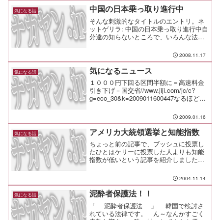
中国の日本乗っ取り進行中
気になる話
そんな刺激的なタイトルのエントリ。ネ
ットゲリラ: 中国の日本乗っ取り進行中自
分達の知らないところで、いろんな法律
が作られつつあるよ、と。 多くの議論
を重ねた結果なのか、なし崩し的に作ら
2008.11.17
れつつあるものなのか。 自分なりに推
敲してみるために、と...
気になるニュース
気になる話
１０００円下回る区間半額に＝高速料金
引き下げ－国交省//www.jiji.com/jc/c?
g=eco_30&k=2009011600447なるほど、
これか。これが実現したら、確かに遠く
に遊びに行っちゃうだろうなぁ♪
2009.01.16
アメリカ大統領選挙と知能指数
気になる話
ちょっと前の記事で、ブッシュに投票し
たひとはケリーに投票した人よりも知能
指数が低いという記事を紹介しました
が、あれは実はでっち上げだったそう
で。 年収をもとに割り出したものだそ
2004.11.14
うな。 ただ、このでっち上げには、多
くの人がひっかかった。 実は、そこに
泥酔者保護法！！
気になる話
大きな問題が潜んでいたという分析が出
「 泥酔者保護法 」 韓国で検討さ
ている。 人種性...
れている法律です。 ん～なんかすごく