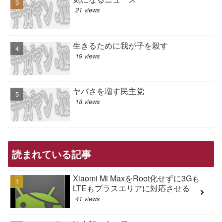
21 views
生きるために我が子を殺す
19 views
ヤバさを増す民主党
18 views
読まれている記事
Xiaomi Mi MaxをRoot化せずに3Gも
LTEもプラスエリアに対応させる
41 views