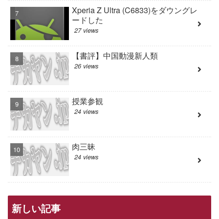
Xperia Z Ultra (C6833)をダウングレ
ードした
27 views
【書評】中国動漫新人類
26 views
授業参観
24 views
肉三昧
24 views
新しい記事