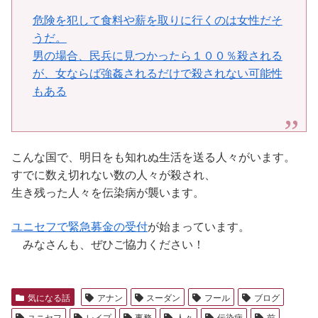
危険を犯して食料や薪を取りに行くのは女性だそ
うだ。
男の場合、民兵に見つかったら１００％殺される
が、女ならば強姦されるだけで殺されない可能性
もある
こんな国で、明日をも知れぬ生活を送る人々がいます。
すでに数え切れない数の人々が殺され、
生き残った人々を伝染病が襲います。
ユニセフで緊急募金の受付
が始まっています。
みなさんも、ぜひご協力ください！
気になる話
アナン
スーダン
フール
ブログ
ユニセフ
レイプ
事務
人々
伝染病
前