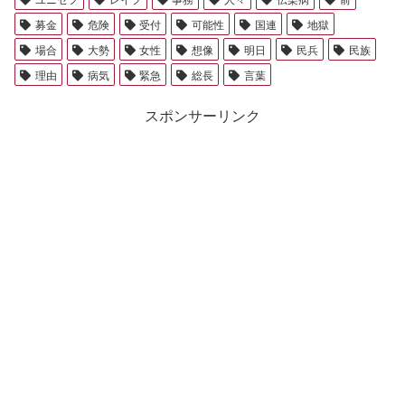
募金
危険
受付
可能性
国連
地獄
場合
大勢
女性
想像
明日
民兵
民族
理由
病気
緊急
総長
言葉
スポンサーリンク