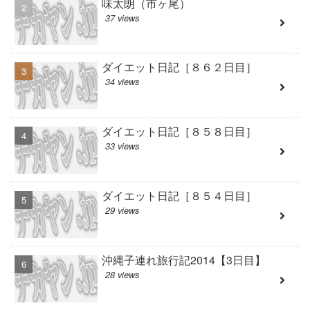
味太朗（市ヶ尾）
37 views
ダイエット日記［８６２日目］
34 views
ダイエット日記［８５８日目］
33 views
ダイエット日記［８５４日目］
29 views
沖縄子連れ旅行記2014【3日目】
28 views