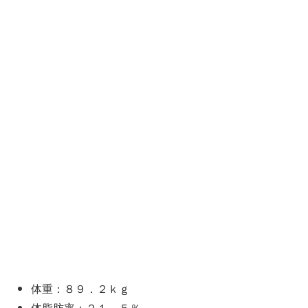
体重：８９．２ｋｇ
体脂肪率：２１．５％