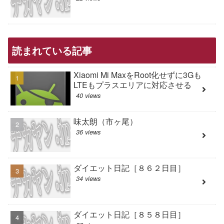
読まれている記事
Xiaomi Mi MaxをRoot化せずに3Gも
LTEもプラスエリアに対応させる
40 views
味太朗（市ヶ尾）
36 views
ダイエット日記［８６２日目］
34 views
ダイエット日記［８５８日目］