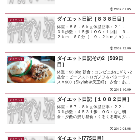
2009.01.05
ダイエット日記［８３８日目］
ダイエット
体重：８６．６ｋｇ体脂肪率：２１．
０％歩数：１５歩ＪＯＧ：１回目 ９．
２ｋｍ ６０分（ ９．２ｋｍ／ｈ）２
回目 ９．３ｋｍ ５６分（１０．０ｋ
ｍ／ｈ）朝食：チーズ磯部昼食：カップ
2009.12.06
ヌードル カレー味夕食：宅呑み少々間
食：メモ：週に１回じゃ全然...
ダイエット日記その2［509日
ダイエット
目］
体重：93.8kg 朝食：コンビニおにぎり×2
昼食：ビーフストロガノフ＆バターライ
ス￥900（Skylab＠天王町） 夕食：あれ
これ作った。餃子が人気。 間食： 運動：
2013.10.09
メモ：子育てというのは価値観の違いが
顕わになるなあ。
ダイエット日記［１０８２日目］
ダイエット
体重：８７．８ｋｇ体脂肪率：２２．
０％歩数：４５３１歩ＪＯＧ：なし朝
食：夕飯の残り昼食：くるくる寿司夕
食：ご近所宴会間食：メモ：いつものご
近所宴会！
2010.08.08
ダイエット[775日目]
ダイエット