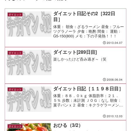
ダイエット日記その2［322日
ダイエット
目］
体重： 朝食：ざるラーメン 昼食：フルー
ツグラノーラ 夕食：晩酌 間食： 運動：
G5-150(800) メモ：下の子発熱！！！
2013.04.07
ダイエット[289日目]
ダイエット
楽しかったけど呑み過ぎ～（笑
2008.06.04
ダイエット日記［１１９８日目］
ダイエット
体重：８８．０ｋｇ 体脂肪率：２１．
５％ 歩数：未計測 ＪＯＧ：なし 朝食：
菓子パンｘ２ 昼食：キクラゲラーメン
（博多天神＠渋谷）￥６００ 夕食：豚匠
間食： メモ：次回はラジーズで会食をし
2010.12.03
よう
おひる（3/2）
ダイエット