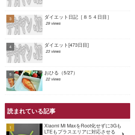
ダイエット日記［８５４日目］
29 views
ダイエット[473日目]
23 views
おひる（5/27）
22 views
読まれている記事
Xiaomi Mi MaxをRoot化せずに3Gも
LTEもプラスエリアに対応させる