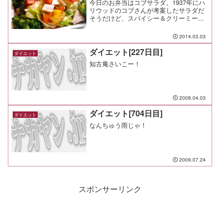
今日のお弁当はコブサラダ。1937年にハ
リウッドのコブさんが考案したサラダだ
そうだけど、スパイシー＆クリーミーな
ドレッシングで、主食にもなるボリュー
ムたっぷりのサラダだ。たっぷりの胸肉
2014.03.03
のスモーク、レタス、ブロッコリ、アス
パラ、パプリカを一口...
ダイエット[227日目]
ダイエット
知古庵さいこー！
2008.04.03
ダイエット[704日目]
ダイエット
なんちゅう雨じゃ！
2009.07.24
スポンサーリンク