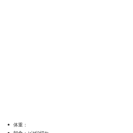
体重：
朝食：ピザ2切れ