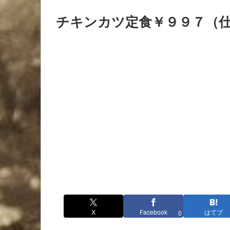
チキンカツ定食￥９９７（
X
Facebook
はてブ
0