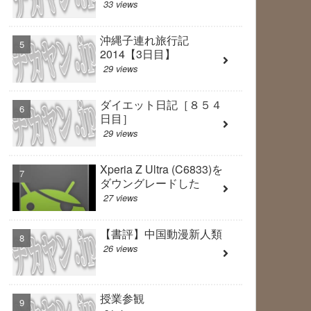
33 views
沖縄子連れ旅行記
2014【3日目】
29 views
ダイエット日記［８５４
日目］
29 views
Xperia Z Ultra (C6833)を
ダウングレードした
27 views
【書評】中国動漫新人類
26 views
授業参観