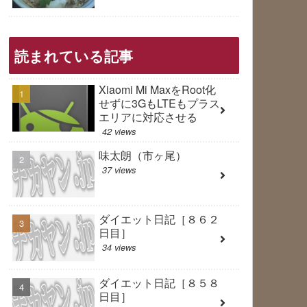
読まれている記事
Xiaomi Mi MaxをRoot化
せずに3GもLTEもプラス
エリアに対応させる
42 views
味太朗（市ヶ尾）
37 views
ダイエット日記［８６２
日目］
34 views
ダイエット日記［８５８
日目］