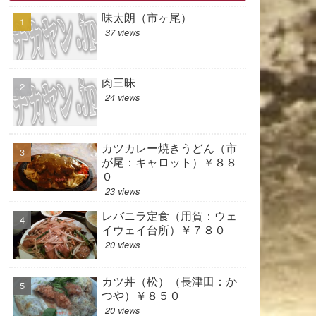
味太朗（市ヶ尾）
37 views
肉三昧
24 views
カツカレー焼きうどん（市
が尾：キャロット）￥８８
０
23 views
レバニラ定食（用賀：ウェ
イウェイ台所）￥７８０
20 views
カツ丼（松）（長津田：か
つや）￥８５０
20 views