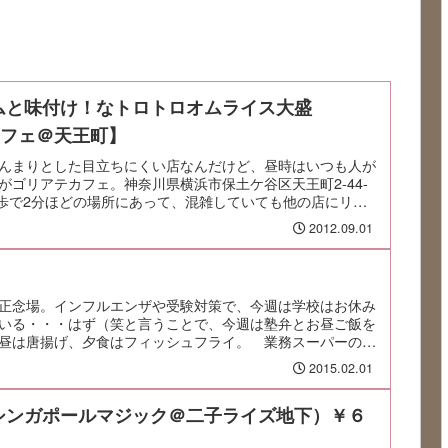
ムと味付け！なトロトロオムライス大盛
カフェ＠天王町】
んまりとした目立ちにくい店なんだけど、昼時はいつも人が
がゴリアテカフェ。神奈川県横浜市保土ケ谷区天王町2-44-
ら徒歩で2分ほどの場所にあって、混雑していても他の店にリカ
2012.09.01
正念場。インフルエンザや受験対策で、今週は学校はお休み
いる・・・はず（笑と言うことで、今週は塾弁とお昼ご飯を
昼は唐揚げ、夕食はフィッシュフライ。 業務スーパーので
2015.02.01
シンガポールマジック＠二子ライズ地下）￥６