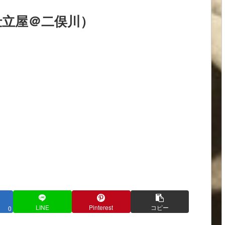
仕立屋＠二俣川）
LINE
Pinterest
コピー
0