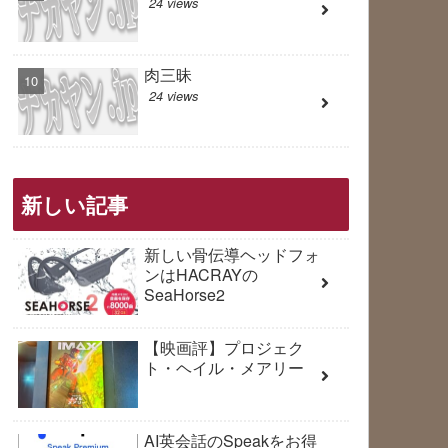
24 views
肉三昧
24 views
新しい記事
新しい骨伝導ヘッドフォ
ンはHACRAYの
SeaHorse2
【映画評】プロジェク
ト・ヘイル・メアリー
AI英会話のSpeakをお得