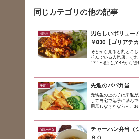
同じカテゴリの他の記事
男らしいボリュー
相鉄線
￥830【ゴリアテ
そとから見ると割とこじ
並んでいる人気店、それ
17 1F場所はYBPか
バ...
先週のパパ弁当
子育て
受験生の上の子は来週が
して自宅で勉学に励んで
用意しなきゃならん。お
かいウズラ缶...
チャーハン弁当（
宅飯＆弁当
８０