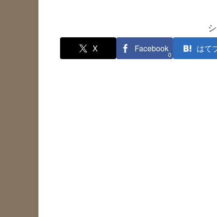
シ
X
Facebook
はて
0