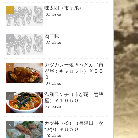
味太朗（市ヶ尾）
35 views
肉三昧
22 views
カツカレー焼きうどん（市
が尾：キャロット）￥８８
０
21 views
温麺ランチ（市が尾：壱語
屋）￥１０５０
20 views
カツ丼（松）（長津田：か
つや）￥８５０
19 views