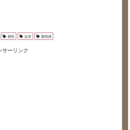
相性
近所
透明感
ンサーリンク