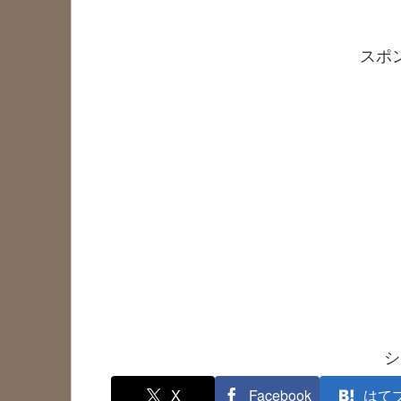
スポ
シ
X
Facebook
はて