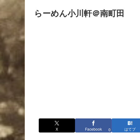
らーめん小川軒＠南町田
X
Facebook
はてブ
0