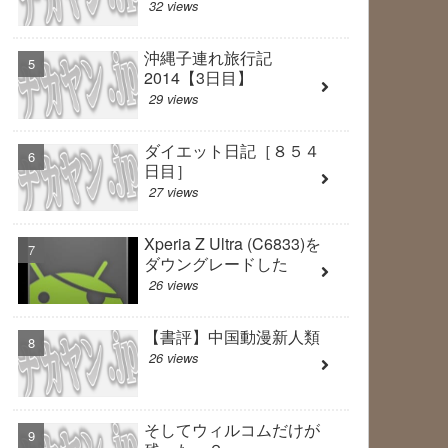
32 views
沖縄子連れ旅行記
2014【3日目】
29 views
ダイエット日記［８５４
日目］
27 views
Xperia Z Ultra (C6833)を
ダウングレードした
26 views
【書評】中国動漫新人類
26 views
そしてウィルコムだけが