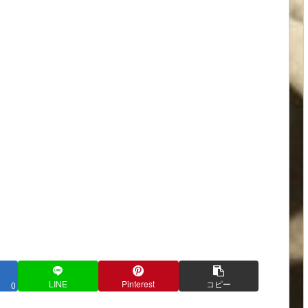
LINE
Pinterest
コピー
0