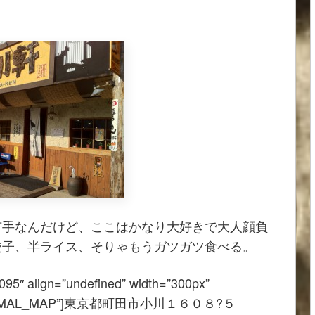
苦手なんだけど、ここはかなり大好きで大人顔負
餃子、半ライス、そりゃもうガツガツ食べる。
095″ align=”undefined” width=”300px”
=”G_NORMAL_MAP”]東京都町田市小川１６０８?５