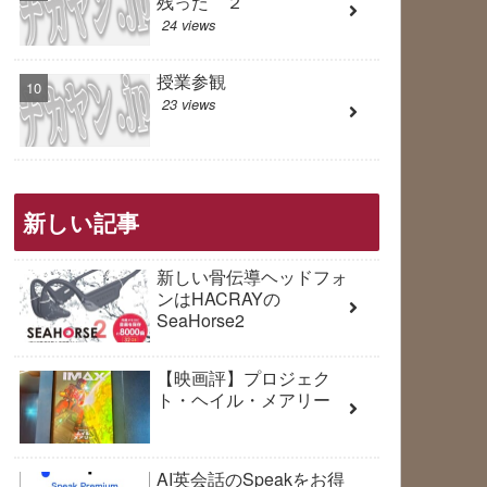
残った ２
24 views
授業参観
23 views
新しい記事
新しい骨伝導ヘッドフォ
ンはHACRAYの
SeaHorse2
【映画評】プロジェク
ト・ヘイル・メアリー
AI英会話のSpeakをお得