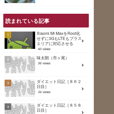
読まれている記事
Xiaomi Mi MaxをRoot化
せずに3GもLTEもプラス
エリアに対応させる
40 views
味太朗（市ヶ尾）
36 views
ダイエット日記［８６２
日目］
34 views
ダイエット日記［８５８
日目］