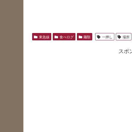
東急線
食べログ
麺類
一押し
場所
スポ