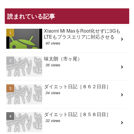
読まれている記事
Xiaomi Mi MaxをRoot化せずに3Gも
LTEもプラスエリアに対応させる
40 views
味太朗（市ヶ尾）
36 views
ダイエット日記［８６２日目］
34 views
ダイエット日記［８５８日目］
32 views