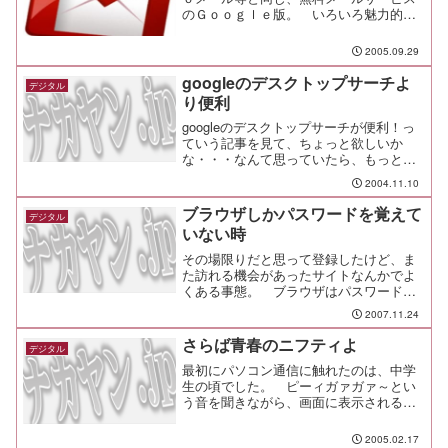
のＧｏｏｇｌｅ版。 いろいろ魅力的な
ところがあるので、使ってみることにし
ました。
2005.09.29
googleのデスクトップサーチよ
デジタル
り便利
googleのデスクトップサーチが便利！っ
ていう記事を見て、ちょっと欲しいか
な・・・なんて思っていたら、もっと便
利なソフトがあった！ その名もサーチ
2004.11.10
クロス ver.2.0 。 googleのデスクトップ
サーチは、英語のβ版しかなく、対応する
ブラウザしかパスワードを覚えて
デジタル
メーラがアウトルックだけ、ＰＤＦ検索
いない時
未対応だったりと、検索対...
その場限りだと思って登録したけど、ま
た訪れる機会があったサイトなんかでよ
くある事態。 ブラウザはパスワードを
覚えていたでも 自分はパスワードを忘
2007.11.24
れたなんて時が、気をつけてはいるもの
のの、たまにある。あれこれ試してパス
さらば青春のニフティよ
デジタル
ワードロックとか泣ける時...
最初にパソコン通信に触れたのは、中学
生の頃でした。 ピーィガァガァ～とい
う音を聞きながら、画面に表示される文
字にドキドキしていたことが懐かし
い。 そんなパソコン通信業界の雄であ
2005.02.17