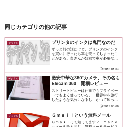
同じカテゴリの他の記事
プリンタのインクは鬼門なのだ
デジタル
ずっと前の話だけど、プリンタのインク
を買いに行ったら車を売ってしまったこ
とがある。奥さんが妊婦で車が必要な時
期だったにもかかわらず、だ。その売っ
てしまった車は、買ったときも衝動買い
2013.01.04
だった。Ｖｉｔｓユーロスポーツエディ
ション、1999年に世界...
激安中華な360°カメラ、その名も
デジタル
Elecam 360 開梱レビュー
ストリートビューは仕事でもプライベー
トでもよく使っている。 世界中を旅行
したような気分になるし、かつて辿った
世界中の街を懐かしく思い出したり。
2017.05.06
思い出はキレイな写真で残したいけど、
ストリートビューのように周囲の雰囲気
Ｇｍａｉｌという無料メール
デジタル
を含めて全部を残すことも...
Ｇｍａｉｌって知ってます？ Ｙａｈｏ
ｏメール等と同じ、無料メールサービス