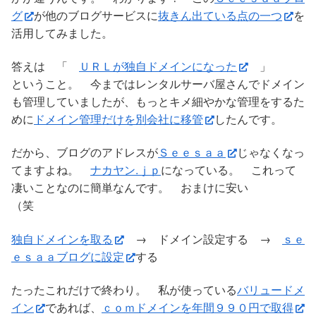
グ
が他のブログサービスに
抜きん出ている点の一つ
を
活用してみました。
答えは 「
ＵＲＬが独自ドメインになった
」
ということ。 今まではレンタルサーバ屋さんでドメイン
も管理していましたが、もっとキメ細やかな管理をするた
めに
ドメイン管理だけを別会社に移管
したんです。
だから、ブログのアドレスが
Ｓｅｅｓａａ
じゃなくなっ
てますよね。
ナカヤン.ｊｐ
になっている。 これって
凄いことなのに簡単なんです。 おまけに安い
（笑
独自ドメインを取る
→ ドメイン設定する →
ｓｅ
ｅｓａａブログに設定
する
たったこれだけで終わり。 私が使っている
バリュードメ
イン
であれば、
ｃｏｍドメインを年間９９０円で取得