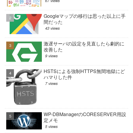
67 views
Googleマップの移行は思った以上に手
間だった
43 views
激遅サーバの設定を見直したら劇的に
改善した
9 views
HSTSによる強制HTTPS無間地獄にど
ハマりした件
7 views
WP-DBManagerのCORESERVER用設
定メモ
5 views