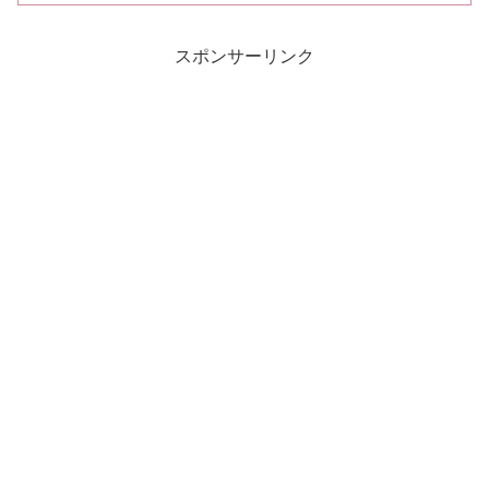
ったニフティが、ついにパソコン通信サ
ービスを終了させるそうです。 ニフテ
ィ、パソコン通信サービスを来年3月末で
スポンサーリンク
終了へ いやぁ...