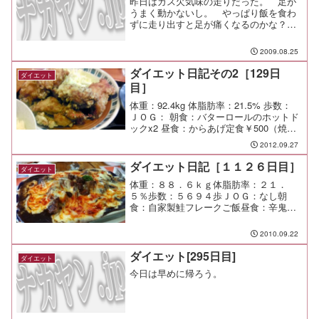
昨日はガス欠気味の走りだった。 足が
うまく動かないし。 やっぱり飯を食わ
ずに走り出すと足が痛くなるのかな？
もう少し色々な条件下で試してみよう。
歩数：５６３１歩ＪＯＧ：なし
2009.08.25
ダイエット日記その2［129日
ダイエット
目］
体重：92.4kg 体脂肪率：21.5% 歩数：
ＪＯＧ： 朝食：バターロールのホットド
ックx2 昼食：からあげ定食￥500（焼き
鳥の拓＠天王町） 夕食： 間食： メモ：
2012.09.27
ダイエット日記［１１２６日目］
ダイエット
体重：８８．６ｋｇ体脂肪率：２１．
５％歩数：５６９４歩ＪＯＧ：なし朝
食：自家製鮭フレークご飯昼食：辛鬼
（丘公園＠あざみ野）￥１０３０夕食：
串蔵間食：メモ：久しぶりに仲の良い先
2010.09.22
輩と呑んだ。 いやぁこの人は好きだ
な、やっぱ。
ダイエット[295日目]
ダイエット
今日は早めに帰ろう。