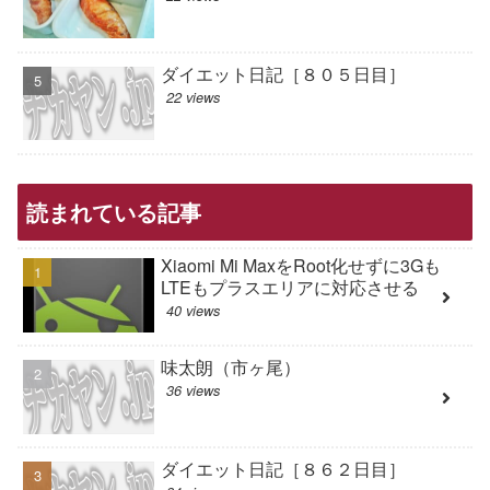
ダイエット日記［８０５日目］
22 views
読まれている記事
Xiaomi Mi MaxをRoot化せずに3Gも
LTEもプラスエリアに対応させる
40 views
味太朗（市ヶ尾）
36 views
ダイエット日記［８６２日目］