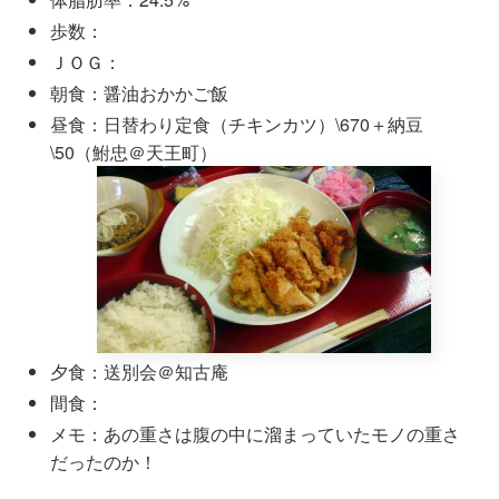
歩数：
ＪＯＧ：
朝食：醤油おかかご飯
昼食：日替わり定食（チキンカツ）\670＋納豆
\50（鮒忠＠天王町）
夕食：送別会＠知古庵
間食：
メモ：あの重さは腹の中に溜まっていたモノの重さ
だったのか！