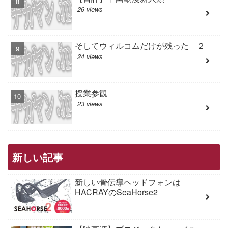
26 views
そしてウィルコムだけが残った ２
24 views
授業参観
23 views
新しい記事
新しい骨伝導ヘッドフォンは
HACRAYのSeaHorse2