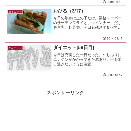
2008.06.10
おひる（3/17）
ダイエット
今日の塾弁は上の子だけ。業務スーパー
のサーモンフライと、ウインナー、だし
巻き卵、野菜類。今日も残さず食べてく
れることを励みに、朝から弁当を作る。
あぁ、この揚げたてのサクサク感が残る
2014.03.17
弁当を食べさせてあげたいなぁ。 揚げ
る素材は出来合いなんだか...
ダイエット[58日目]
ダイエット
今日は充実した一日だった。久しぶりに
エンジンがかかってきた感あり。手を出
し過ぎないように注意！
2007.10.17
スポンサーリンク