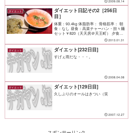
2009.08.14
ダイエット日記その2［256日
ダイエット
目］
体重：93.4kg 体脂肪率： 骨格筋率： 朝
食：なし 昼食：高菜チャーハン・担々麺
セット￥820（天天房＠天王町） 夕食：
懇親会＆二次会 間食： 運動： メモ：な
2013.01.31
んだ、この体重。と思ったら夜は減って
た。
ダイエット[232日目]
ダイエット
すげぇ雨だな・・・。
2008.04.08
ダイエット[129日目]
ダイエット
久しぶりのオールはきつい（笑
2007.12.27
スポンサーリンク