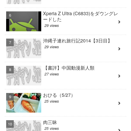
Xperia Z Ultra (C6833)をダウングレ
ードした
29 views
沖縄子連れ旅行記2014【3日目】
29 views
【書評】中国動漫新人類
27 views
おひる（5/27）
25 views
肉三昧
25 views