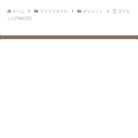
ホーム
ライフスタイル
ダイエット
ダイエ
ット[739日目]