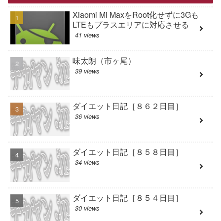
Xiaomi Mi MaxをRoot化せずに3Gも
LTEもプラスエリアに対応させる
41 views
味太朗（市ヶ尾）
39 views
ダイエット日記［８６２日目］
36 views
ダイエット日記［８５８日目］
34 views
ダイエット日記［８５４日目］
30 views