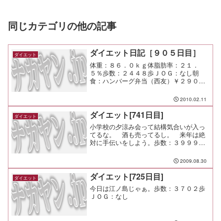
同じカテゴリの他の記事
ダイエット日記［９０５日目］
ダイエット
体重：８６．０ｋｇ体脂肪率：２１．
５％歩数：２４４８歩ＪＯＧ：なし朝
食：ハンバーグ弁当（西友）￥２９０昼
食：鬼辛（丘公園）￥１０３０夕食：知
古庵間食：メモ：休出で速く帰ると意気
2010.02.11
込んでいたけど無理だった・・・。
ダイエット[741日目]
ダイエット
小学校の夕涼み会って結構気合いが入っ
てるな。 酒も売ってるし。 来年は絶
対に手伝いをしよう。歩数：３９９９Ｊ
ＯＧ：なし
2009.08.30
ダイエット[725日目]
ダイエット
今日は江ノ島じゃぁ。歩数：３７０２歩
ＪＯＧ：なし