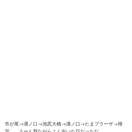
市が尾→溝ノ口→池尻大橋→溝ノ口→たまプラーザ→帰
宅。 うーん我ながらよく歩いた日だったな。