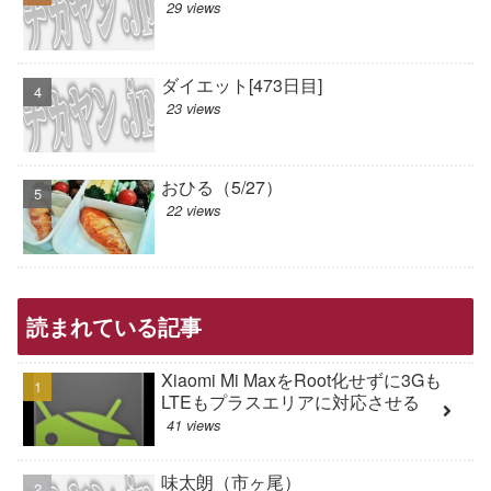
29 views
ダイエット[473日目]
23 views
おひる（5/27）
22 views
読まれている記事
Xiaomi Mi MaxをRoot化せずに3Gも
LTEもプラスエリアに対応させる
41 views
味太朗（市ヶ尾）