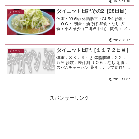
2010.02.28
ダイエット日記その2［28日目］
ダイエット
体重：93.6kg 体脂肪率：24.5% 歩数：
ＪＯＧ： 朝食：油そば 昼食：なし 夕
食：小＆麺少（二郎＠中山） 間食： メ
モ：なぜダイエット日記と名前をつけて
いるのか、自分でもわからなくなってく
2012.06.17
るな（笑
ダイエット日記［１１７２日目］
ダイエット
体重：８８．６ｋｇ 体脂肪率：２２．
５％ 歩数：未計測 ＪＯＧ：なし 朝食：
スパムチャーハン 昼食：カップ春雨と残
り物 夕食：残り物少々 間食： メモ：走
りたかったけど時機を逸した・・・。
2010.11.07
スポンサーリンク