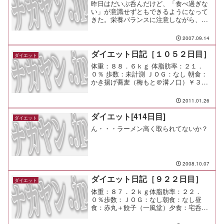
昨日はだいぶ呑んだけど、「食べ過ぎな
い」が意識せずともできるようになって
きた。栄養バランスに注意しながら、正
しく真っ当な食べ物を食べていこう。
2007.09.14
ダイエット日記［１０５２日目］
ダイエット
体重：８８．６ｋｇ 体脂肪率：２１．
０％ 歩数：未計測 ＪＯＧ：なし 朝食：
かき揚げ蕎麦（梅もと＠溝ノ口）￥３５
０ 昼食：えび玉定食（ウェイウェイ台所
＠溝ノ口）￥７８０ 夕食：ＣＯＰＡ＠青
2011.01.26
葉台 間食： メモ：ポニッツのクーポンを
使ったけど、...
ダイエット[414日目]
ダイエット
ん・・・ラーメン高く取られてないか？
2008.10.07
ダイエット日記［９２２日目］
ダイエット
体重：８７．２ｋｇ体脂肪率：２２．
０％歩数：ＪＯＧ：なし朝食：なし昼
食：赤丸＋餃子（一風堂）夕食：宅呑み
間食：メモ：仕事も進んだな。