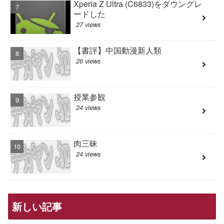
Xperia Z Ultra (C6833)をダウングレ
ードした
27 views
【書評】中国動漫新人類
26 views
授業参観
24 views
肉三昧
24 views
新しい記事