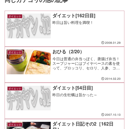
ダイエット[162日目]
ダイエット
昨日は旨い料理を満喫！
2008.01.29
おひる（2/20）
ダイエット
今日は普通の弁当っぽく、唐揚げ弁当！
スープジャーにはブイヤベースの素を使
って、ブロッコリ、セロリ、人参、コン
ニャクを食べやすい大きさに切って投
入。暖かいスープが体をしっかり温めて
2014.02.20
くれる♪ このスープなら唐辛子と挽肉
を加えて、洋風坦々鍋っぽく...
ダイエット[54日目]
ダイエット
昨日の生牡蠣は旨かった～
2007.10.13
ダイエット日記その2［162日
ダイエット