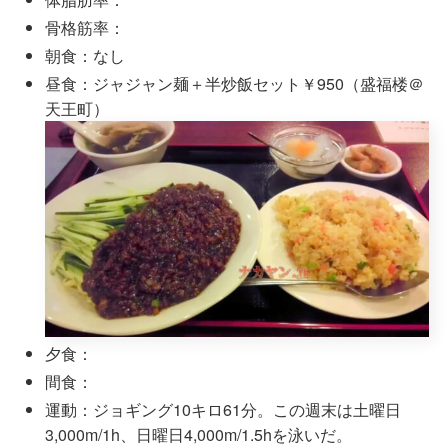
骨格筋率：
朝食：なし
昼食：ジャジャン麺＋半炒飯セット￥950（盛福楼＠
天王町）
夕食：
間食：
運動：ジョギング10キロ61分。この週末は土曜日
3,000m/1h、日曜日4,000m/1.5hを泳いだ。