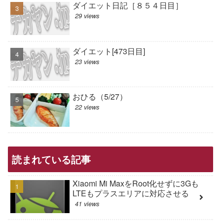
ダイエット日記［８５４日目］
29 views
ダイエット[473日目]
23 views
おひる（5/27）
22 views
読まれている記事
Xiaomi Mi MaxをRoot化せずに3Gも
LTEもプラスエリアに対応させる
41 views