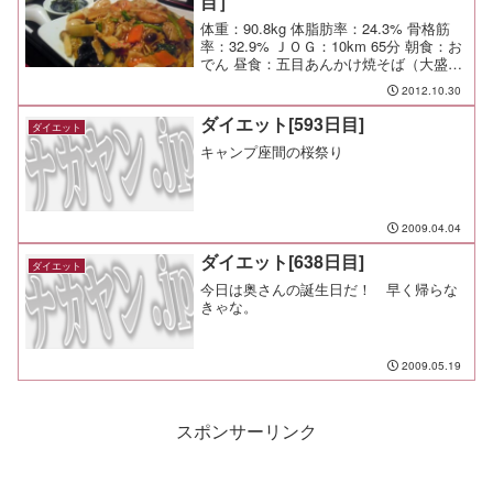
目］
体重：90.8kg 体脂肪率：24.3% 骨格筋
率：32.9% ＪＯＧ：10km 65分 朝食：お
でん 昼食：五目あんかけ焼そば（大盛）
￥890（青蓮＠YBP）味はまあまあなん
2012.10.30
だが、いかんせん熱くない。一番熱々な
のがスープで、料理はぱくぱく...
ダイエット[593日目]
ダイエット
キャンプ座間の桜祭り
2009.04.04
ダイエット[638日目]
ダイエット
今日は奥さんの誕生日だ！ 早く帰らな
きゃな。
2009.05.19
スポンサーリンク