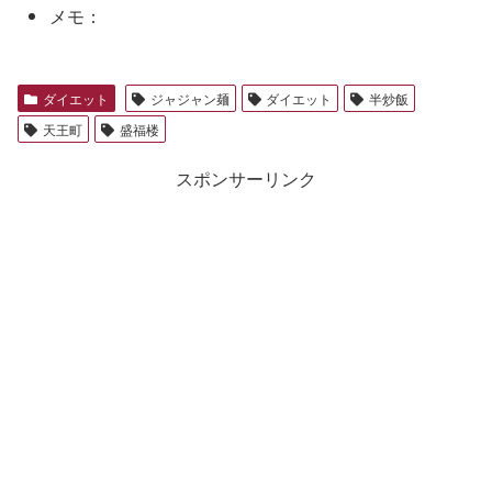
メモ：
ダイエット
ジャジャン麺
ダイエット
半炒飯
天王町
盛福楼
スポンサーリンク