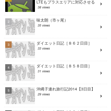
LTEもプラスエリアに対応させる
38 views
味太朗（市ヶ尾）
35 views
ダイエット日記［８６２日目］
33 views
ダイエット日記［８５８日目］
31 views
沖縄子連れ旅行記2014【3日目】
29 views