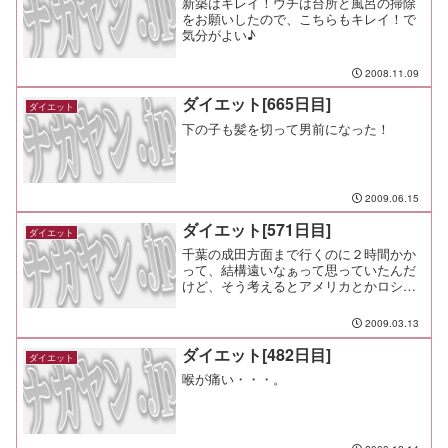
新築はキレイ！ウチは台所と風呂の掃除
をお願いしたので、こちらもキレイ！で
気分がよい♪
2008.11.09
ダイエット[665日目]
ダイエット
下の子も髪を切って男前になった！
2009.06.15
ダイエット[571日目]
ダイエット
千葉の成田方面まで行くのに２時間かか
って、結構遠いなぁって思っていたんだ
けど、そう考えるとアメリカとかロシア
とか中国って凄いよな。 電車に３泊と
かしたもんなー
2009.03.13
ダイエット[482日目]
ダイエット
喉が痛い・・・。