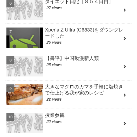
ダイエット日記［８５４日目］
27 views
Xperia Z Ultra (C6833)をダウングレ
ードした
25 views
【書評】中国動漫新人類
25 views
大きなマグロのカマを手軽に塩焼き
で仕上げる我が家のレシピ
22 views
授業参観
22 views