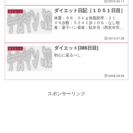
2010.04.11
一杯過ぎて、ずーっと写真から目が離せ
なかった。 ご冥福を心から...
ダイエット日記［１０５１日目］
ダイエット
体重：８６．０ｋｇ体脂肪率：２１．
０％歩数：５２４１歩ＪＯＧ：なし朝
食：菓子パン昼食：鮭弁当（西友＠市が
尾）￥２９８夕食：残り物少々間食：メ
モ：今日は真夏みたいだったね。 来客
2010.07.08
も大変そうだった。 今度からクールビ
ズです！って言っておこう。
ダイエット[386日目]
ダイエット
初心に返るべし
2008.09.09
スポンサーリンク