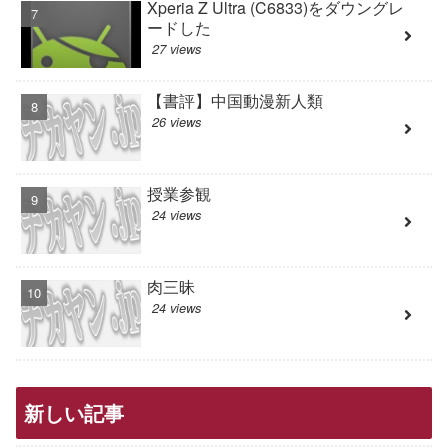
Xperia Z Ultra (C6833)をダウングレ
ードした
27 views
【書評】中国動漫新人類
26 views
授業参観
24 views
肉三昧
24 views
新しい記事