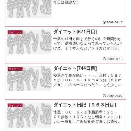
今日は健診だ！
2008.04.16
ダイエット[571日目]
ダイエット
千葉の成田方面まで行くのに２時間かか
って、結構遠いなぁって思っていたんだ
けど、そう考えるとアメリカとかロシア
とか中国って凄いよな。 電車に３泊と
かしたもんなー
2009.03.13
ダイエット[744日目]
ダイエット
寝過ぎて腰が痛い・・・。歩数：５８７
５歩ＪＯＧ：６．１ｋｍ４５分（８ｋｍ
／ｈ）このペースだったら、もう少し走
れそうだった。 今日は快調だな。
2009.09.02
ダイエット日記［９６３日目］
ダイエット
体重：８６．６ｋｇ体脂肪率：２１．
０％歩数：ＪＯＧ：なし朝食：レトルト
カレー昼食：ご近所宴会夕食：お通夜、
その後みちのく間食：メモ：本当に世話
になった方のお通夜。 思い出すことが