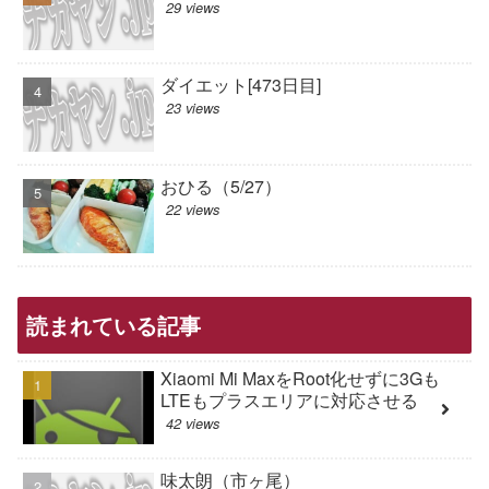
29 views
ダイエット[473日目]
23 views
おひる（5/27）
22 views
読まれている記事
Xiaomi Mi MaxをRoot化せずに3Gも
LTEもプラスエリアに対応させる
42 views
味太朗（市ヶ尾）