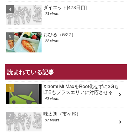
ダイエット[473日目]
23 views
おひる（5/27）
22 views
読まれている記事
Xiaomi Mi MaxをRoot化せずに3Gも
LTEもプラスエリアに対応させる
42 views
味太朗（市ヶ尾）
37 views