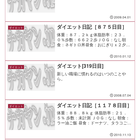
2009.04.01
ダイエット日記［８７５日目］
ダイエット
体重：８７．２ｋｇ体脂肪率：２３．
０％歩数：６６２２歩ＪＯＧ：なし朝
食：ネギトロ丼昼食：おにぎりｘ２夕
食：たまたま間食：メモ：今日は寒いね
ー 本当に凍えそうだ。
2010.01.12
ダイエット[319日目]
ダイエット
新しい職場に慣れるのはいつのことや
ら。
2008.07.04
ダイエット日記［１１７８日目］
ダイエット
体重：８８．８ｋｇ 体脂肪率：２１．
５％ 歩数：未計測 ＪＯＧ：なし 朝食：
ラー油ご飯 昼食：ドーナツ、タラコご飯
夕食：焼鳥屋で軽く一杯。 つまみはサ
ラダ。 間食： メモ：渋谷から秋葉原まで
2010.11.13
自転車で行ってみた！ 楽しかったよ！