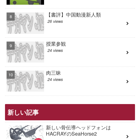
【書評】中国動漫新人類
26 views
授業参観
24 views
肉三昧
24 views
新しい記事
新しい骨伝導ヘッドフォンは
HACRAYのSeaHorse2