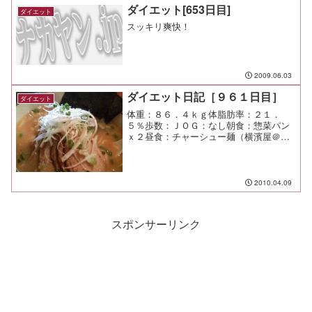
ダイエット[653日目]
ダイエット
スッキリ爽快！
2009.06.03
ダイエット日記［９６１日目］
ダイエット
体重：８６．４ｋｇ体脂肪率：２１．
５％歩数：ＪＯＧ：なし朝食：惣菜パン
ｘ２昼食：チャーシュー麺（横濱屋＠市
が尾）￥９５０夕食：たかはぎ間食：メ
モ：横濱屋のチャーシュー麺は肉が多く
て良いな。
2010.04.09
スポンサーリンク