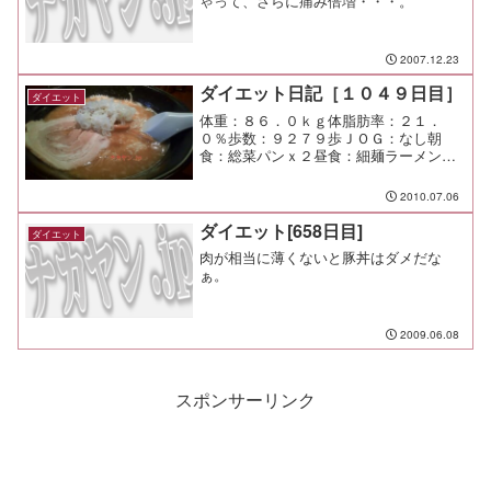
ゃって、さらに痛み倍増・・・。
2007.12.23
ダイエット日記［１０４９日目］
ダイエット
体重：８６．０ｋｇ体脂肪率：２１．
０％歩数：９２７９歩ＪＯＧ：なし朝
食：総菜パンｘ２昼食：細麺ラーメン大
盛（和蔵＠溝ノ口）￥６８０夕食：缶チ
ューハイｘ２、餃子、子供の残り物少々
2010.07.06
間食：メモ：もう綺麗事を言うのはやめ
た方が良いと思うんだ。 いい...
ダイエット[658日目]
ダイエット
肉が相当に薄くないと豚丼はダメだな
ぁ。
2009.06.08
スポンサーリンク