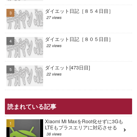
ダイエット日記［８５４日目］
27 views
ダイエット日記［８０５日目］
22 views
ダイエット[473日目]
22 views
読まれている記事
Xiaomi Mi MaxをRoot化せずに3Gも
LTEもプラスエリアに対応させる
38 views