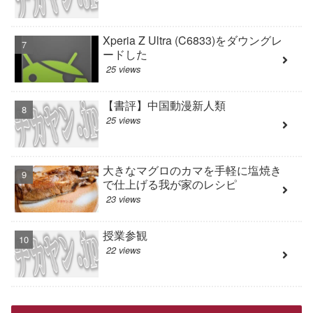
Xperia Z Ultra (C6833)をダウングレ
ードした
25 views
【書評】中国動漫新人類
25 views
大きなマグロのカマを手軽に塩焼き
で仕上げる我が家のレシピ
23 views
授業参観
22 views