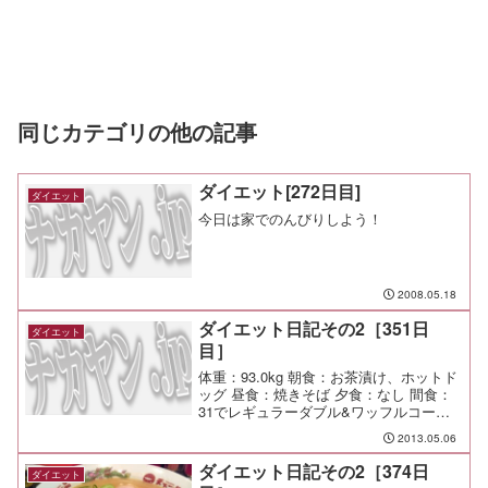
同じカテゴリの他の記事
ダイエット[272日目]
ダイエット
今日は家でのんびりしよう！
2008.05.18
ダイエット日記その2［351日
ダイエット
目］
体重：93.0kg 朝食：お茶漬け、ホットド
ッグ 昼食：焼きそば 夕食：なし 間食：
31でレギュラーダブル&ワッフルコーン
運動：Swim-3,000/50min, G11-
2013.05.06
210(1,710) メモ：遅いくせに抜かされそ
うになると必死で頑...
ダイエット日記その2［374日
ダイエット