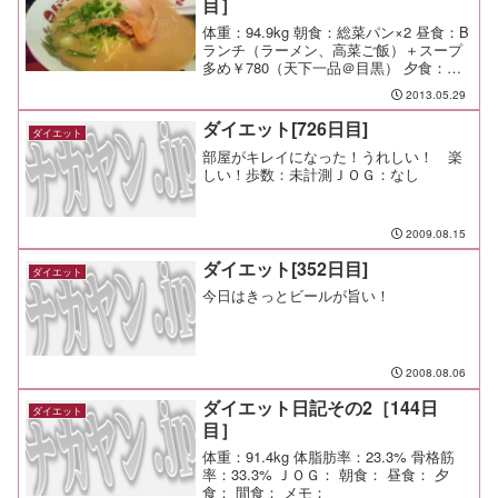
目］
体重：94.9kg 朝食：総菜パン×2 昼食：B
ランチ（ラーメン、高菜ご飯）＋スープ
多め￥780（天下一品＠目黒） 夕食：WG
懇親会（陳民＠目黒） 間食： 運動：なし
2013.05.29
メモ：
ダイエット[726日目]
ダイエット
部屋がキレイになった！うれしい！ 楽
しい！歩数：未計測ＪＯＧ：なし
2009.08.15
ダイエット[352日目]
ダイエット
今日はきっとビールが旨い！
2008.08.06
ダイエット日記その2［144日
ダイエット
目］
体重：91.4kg 体脂肪率：23.3% 骨格筋
率：33.3% ＪＯＧ： 朝食： 昼食： 夕
食： 間食： メモ：