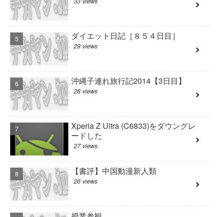
33 views
ダイエット日記［８５４日目］
29 views
沖縄子連れ旅行記2014【3日目】
28 views
Xperia Z Ultra (C6833)をダウングレ
ードした
27 views
【書評】中国動漫新人類
26 views
授業参観