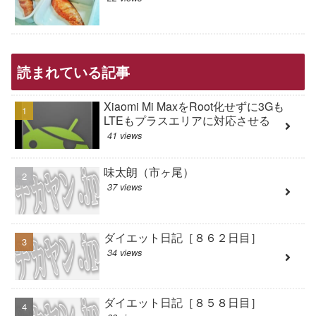
読まれている記事
Xiaomi Mi MaxをRoot化せずに3Gも
LTEもプラスエリアに対応させる
41 views
味太朗（市ヶ尾）
37 views
ダイエット日記［８６２日目］
34 views
ダイエット日記［８５８日目］