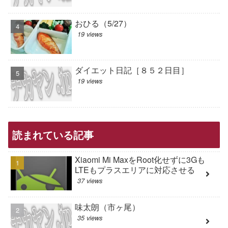
おひる（5/27）
19 views
ダイエット日記［８５２日目］
19 views
読まれている記事
Xiaomi Mi MaxをRoot化せずに3Gも
LTEもプラスエリアに対応させる
37 views
味太朗（市ヶ尾）
35 views