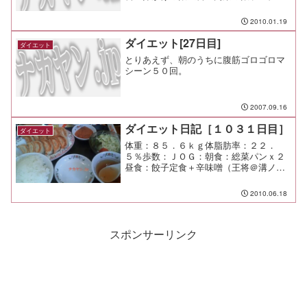
（天下一品）￥９５０夕食：みつる間
食：メモ：一歩ずつ上に上がっていこ
2010.01.19
う。 しっかりと踏みしめて。
ダイエット[27日目]
ダイエット
とりあえず、朝のうちに腹筋ゴロゴロマ
シーン５０回。
2007.09.16
ダイエット日記［１０３１日目］
ダイエット
体重：８５．６ｋｇ体脂肪率：２２．
５％歩数：ＪＯＧ：朝食：総菜パンｘ２
昼食：餃子定食＋辛味噌（王将＠溝ノ
口）￥７２２夕食：間食：メモ：餃子う
まかった。 久しぶりに食べると旨い
2010.06.18
な。
スポンサーリンク