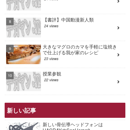
【書評】中国動漫新人類
24 views
大きなマグロのカマを手軽に塩焼き
で仕上げる我が家のレシピ
23 views
授業参観
22 views
新しい記事
新しい骨伝導ヘッドフォンは