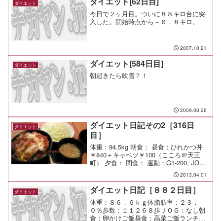
ダイエット[62日目]
ダイエット
今日で２ヶ月目。ついに８８キロ台に突
入した。開始時点から－６．８キロ。
2007.10.21
ダイエット[584日目]
ダイエット
朝起きたら吹雪？！
2009.03.26
ダイエット日記その2［316日
ダイエット
目］
体重：94.5kg 朝食： 昼食：ひれかつ丼
￥840＋キャベツ￥100（こころ＠天王
町） 夕食： 間食： 運動：G1-200, JOG-
10km メモ：今日のお弁当はハンバーグ
2013.04.01
弁当
ダイエット日記［８８２日目］
ダイエット
体重：８６．６ｋｇ体脂肪率：２３．
０％歩数：１１２６８歩ＪＯＧ：なし朝
食：卵かけご飯昼食：高菜ご飯ランチ