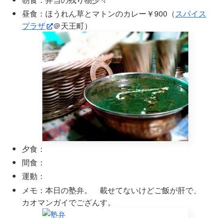
昼食：ほうれん草とマトンのカレー￥900（
スパイス
プラザ
＠天王町）
夕食：
間食：
運動：
メモ：本日の塾弁。 載せてないけどご飯が肝で、
カオマンガイでござんす。