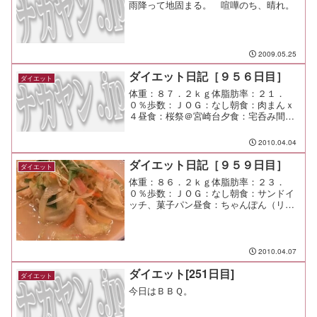
雨降って地固まる。 喧嘩のち、晴れ。
2009.05.25
ダイエット日記［９５６日目］
ダイエット
体重：８７．２ｋｇ体脂肪率：２１．
０％歩数：ＪＯＧ：なし朝食：肉まんｘ
４昼食：桜祭＠宮崎台夕食：宅呑み間
食：メモ：今日も２キロくらい違う。
増えてる方向だけど（笑
2010.04.04
ダイエット日記［９５９日目］
ダイエット
体重：８６．２ｋｇ体脂肪率：２３．
０％歩数：ＪＯＧ：なし朝食：サンドイ
ッチ、菓子パン昼食：ちゃんぽん（リン
ガーハット＠渋谷）￥５５０夕食：なし
間食：メモ：そろそろ勉強を始めるべ。
2010.04.07
ダイエット[251日目]
ダイエット
今日はＢＢＱ。