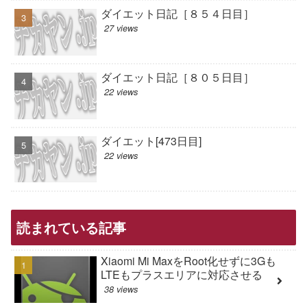
ダイエット日記［８５４日目］
27 views
ダイエット日記［８０５日目］
22 views
ダイエット[473日目]
22 views
読まれている記事
Xiaomi Mi MaxをRoot化せずに3Gも
LTEもプラスエリアに対応させる
38 views