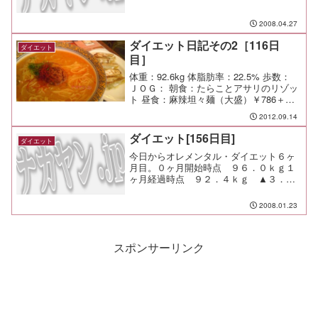
2008.04.27
ダイエット日記その2［116日
ダイエット
目］
体重：92.6kg 体脂肪率：22.5% 歩数：
ＪＯＧ： 朝食：たらことアサリのリゾッ
ト 昼食：麻辣坦々麺（大盛）￥786＋餃
子￥199（バーミヤン＠星川） 夕食： 間
2012.09.14
食： メモ：
ダイエット[156日目]
ダイエット
今日からオレメンタル・ダイエット６ヶ
月目。０ヶ月開始時点 ９６．０ｋｇ１
ヶ月経過時点 ９２．４ｋｇ ▲３．６
ｋｇ（▲３．６ｋｇ／月）２ヶ月経過時
点 ８９．２ｋｇ ▲６．８ｋｇ（▲
2008.01.23
３．２ｋｇ／月）３ヶ月経過時点 ８
７．４ｋｇ ▲８．６ｋｇ（▲...
スポンサーリンク