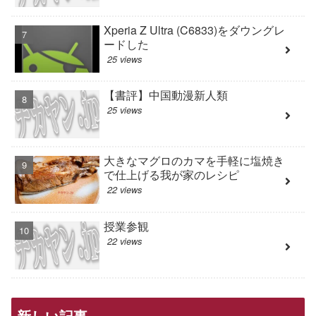
Xperia Z Ultra (C6833)をダウングレ
ードした
25 views
【書評】中国動漫新人類
25 views
大きなマグロのカマを手軽に塩焼き
で仕上げる我が家のレシピ
22 views
授業参観
22 views
新しい記事