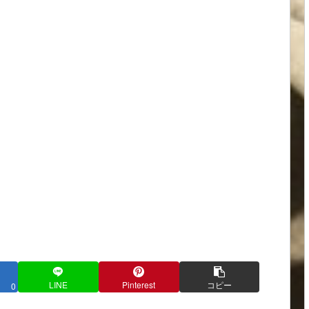
LINE
Pinterest
コピー
0