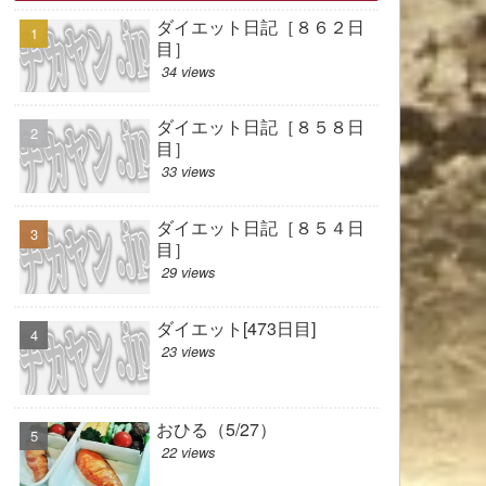
ダイエット日記［８６２日
目］
34 views
ダイエット日記［８５８日
目］
33 views
ダイエット日記［８５４日
目］
29 views
ダイエット[473日目]
23 views
おひる（5/27）
22 views