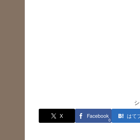
シ
X
Facebook
はて
0