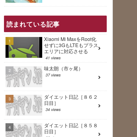
読まれている記事
Xiaomi Mi MaxをRoot化
せずに3GもLTEもプラス
エリアに対応させる
41 views
味太朗（市ヶ尾）
37 views
ダイエット日記［８６２
日目］
34 views
ダイエット日記［８５８
日目］