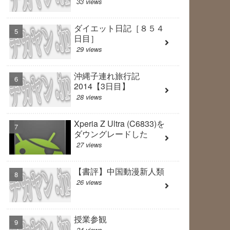
33 views
ダイエット日記［８５４
日目］
29 views
沖縄子連れ旅行記
2014【3日目】
28 views
Xperia Z Ultra (C6833)を
ダウングレードした
27 views
【書評】中国動漫新人類
26 views
授業参観
24 views