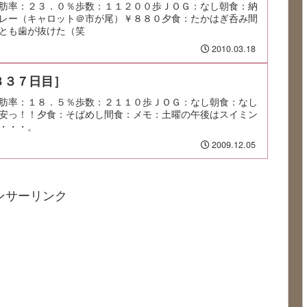
肪率：２３．０％歩数：１１２００歩ＪＯＧ：なし朝食：納
レー（キャロット＠市が尾）￥８８０夕食：たかはぎ呑み間
とも歯が抜けた（笑
2010.03.18
８３７日目］
肪率：１８．５％歩数：２１１０歩ＪＯＧ：なし朝食：なし
安っ！！夕食：そばめし間食：メモ：土曜の午後はスイミン
・・・。
2009.12.05
ンサーリンク