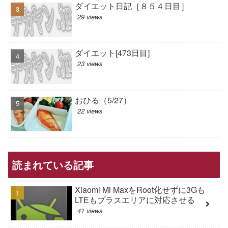
ダイエット日記［８５４日目］
29 views
ダイエット[473日目]
23 views
おひる（5/27）
22 views
読まれている記事
Xiaomi Mi MaxをRoot化せずに3Gも
LTEもプラスエリアに対応させる
41 views