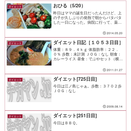
おひる（5/20）
ダイエット
昨日はママの誕生日だったんだけど、上
の子が久しぶりの発熱で朝からバタバタ
した一日になった。病院に行って、薬を
もらって、家に上の子を送ったらスーパ
ーに行って、ゼリーやヨーグルトを買い
2014.05.20
込んで。でも、発熱と頭痛に襲われて食
欲も無い上の子が食べたが...
ダイエット日記［１０５３日目］
ダイエット
体重：８９．４ｋｇ 体脂肪率：２２．
０％ 歩数：未計測 ＪＯＧ：なし 朝食：
カレーライス 昼食：でぶやセット（横濱
屋＠市が尾）￥６８０ 夕食：なし 間食：
メモ：終電まで仕事。 もっと要領よく
2011.01.27
やれれば良いのだが。
ダイエット[725日目]
ダイエット
今日は江ノ島じゃぁ。歩数：３７０２歩
ＪＯＧ：なし
2009.08.14
ダイエット[251日目]
ダイエット
今日はＢＢＱ。