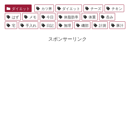
ダイエット
カツ丼
ダイエット
チーズ
チキン
はず
メモ
今日
体脂肪率
体重
呑み
宅
手入れ
日記
無理
磯部
計測
豚汁
スポンサーリンク