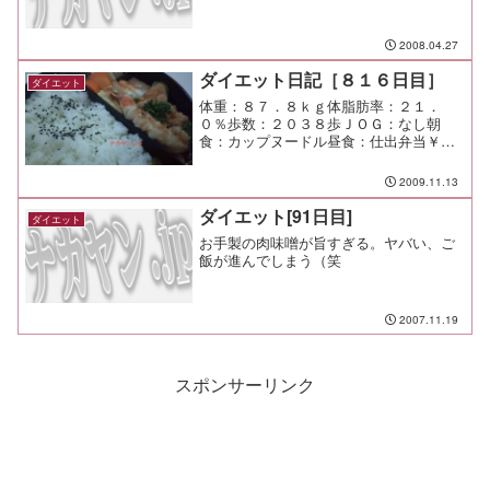
2008.04.27
ダイエット日記［８１６日目］
ダイエット
体重：８７．８ｋｇ体脂肪率：２１．
０％歩数：２０３８歩ＪＯＧ：なし朝
食：カップヌードル昼食：仕出弁当￥１
０００夕食：オードブルと肉とパンとデ
ザートと酒（赤坂エクセルホテル）間
2009.11.13
食：メモ：会社の研修でホテルに缶
詰。 ４：３０まで呑んでた（笑
ダイエット[91日目]
ダイエット
お手製の肉味噌が旨すぎる。ヤバい、ご
飯が進んでしまう（笑
2007.11.19
スポンサーリンク